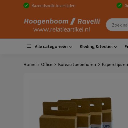
Razendsnelle levertijden
G
Alle categorieën
Kleding & textiel
F
Home
Office
Bureau toebehoren
Paperclips e