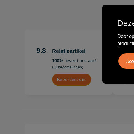
Deze
Door op
"Erg te
product
Hoogenb
9.8
Relatieartikel
Artikel
100%
beveelt ons aan!
persoonl
(11 beoordelingen)
Leon
Beoordeel ons
20 juli 