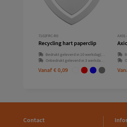
7102FRC-R0
AX01-
Recycling hart paperclip
Axio
Bedrukt geleverd in 10 werkdag(en)
B
Onbedrukt geleverd in 3 werkdag(en)
O
Vanaf
€ 0,09
Van
Contact
Info