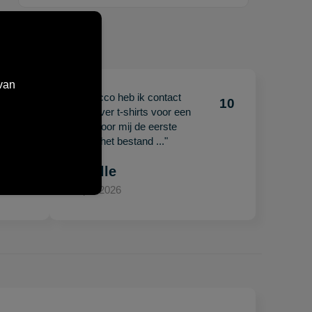
van
"Met Jacco heb ik contact
10
10
gehad over t-shirts voor een
beurs. Voor mij de eerste
keer en het bestand ..."
Mariëlle
15 april 2026