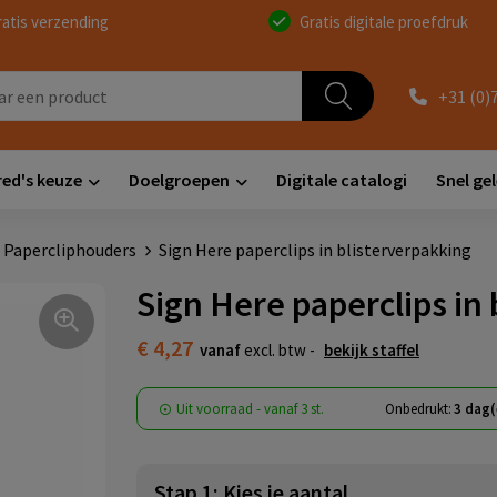
ratis verzending
Gratis digitale proefdruk
+31 (0)
red's keuze
Doelgroepen
Digitale catalogi
Snel ge
n Papercliphouders
Sign Here paperclips in blisterverpakking
Sign Here paperclips in
€ 4,27
vanaf
excl. btw -
bekijk staffel
Uit voorraad -
vanaf
3 st.
Onbedrukt:
3 dag(
Stap 1: Kies je aantal