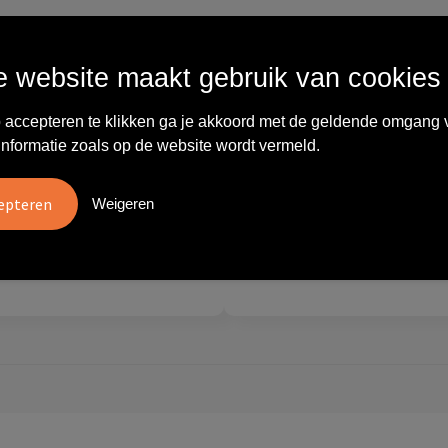
Wat anderen zeggen
 website maakt gebruik van cookies
 accepteren te klikken ga je akkoord met de geldende omgang 
vreden over
"Ze denken in oplossingen.
informatie zoals op de website wordt vermeld.
10
oom/Ravelli Relatie
De bestelde artikelen waren
en. Het contact was
van goede kwaliteit en op
ijk en prettig, we w..."
korte termijn toch o..."
Weigeren
tien
Carola
2026
28 mei 2026