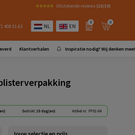
Uitstekende reviews
(10/10)
0
0
NL
EN
71 408 01 63
leverd
Klantverhalen
Inspiratie nodig? Wij denken mee!
 blisterverpakking
en)
Bedrukt:
10 dag(en)
Artikel nr.
FP01-04
Jouw selectie en prijs