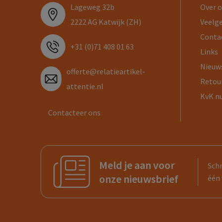
Lageweg 32b
Over 
2222 AG Katwijk (ZH)
Veelg
Conta
+31 (0)71 408 01 63
Links
Nieuw
offerte@relatieartikel-
Retou
attentie.nl
KvK n
Contacteer ons
Meld je aan voor
Schr
onze nieuwsbrief
één 