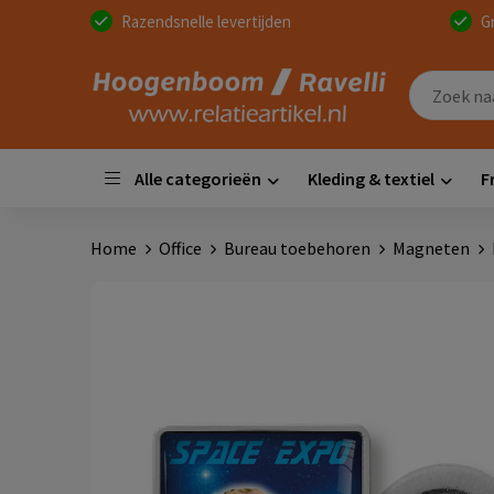
Razendsnelle levertijden
G
Alle categorieën
Kleding & textiel
F
Home
Office
Bureau toebehoren
Magneten