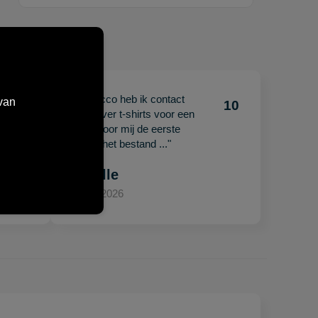
"Met Jacco heb ik contact
van
10
10
gehad over t-shirts voor een
beurs. Voor mij de eerste
keer en het bestand ..."
Mariëlle
15 april 2026