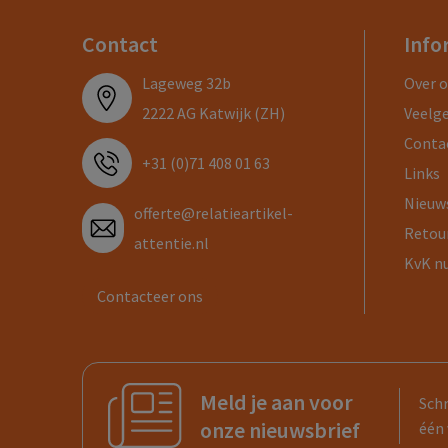
Contact
Info
Lageweg 32b
Over 
2222 AG Katwijk (ZH)
Veelg
Conta
+31 (0)71 408 01 63
Links
Nieuw
offerte@relatieartikel-
Retou
attentie.nl
KvK n
Contacteer ons
Meld je aan voor
Schr
onze nieuwsbrief
één 