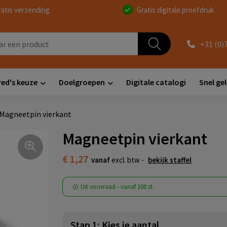
ratis verzending
Gratis digitale proefdruk
+31 (0)
red's keuze
Doelgroepen
Digitale catalogi
Snel ge
Magneetpin vierkant
Magneetpin vierkant
€ 1,27
vanaf
excl. btw -
bekijk staffel
Uit voorraad -
vanaf
100 st.
Stap 1: Kies je aantal