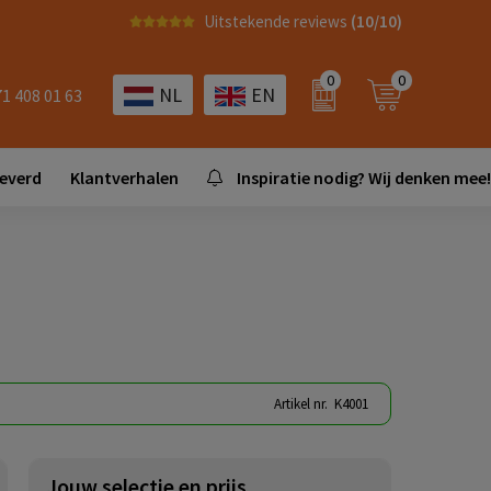
Uitstekende reviews
(10/10)
0
0
NL
EN
71 408 01 63
leverd
Klantverhalen
Inspiratie nodig? Wij denken mee!
Artikel nr.
K4001
Jouw selectie en prijs