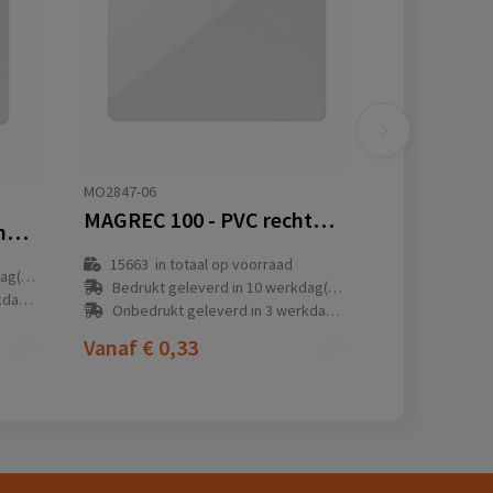
MO2847-06
MAGREC 100 - PVC rechthoekige magneet
MAGREC 75 - PVC rechthoekige magneet
15663
in totaal op voorraad
(en)
Bedrukt geleverd in 10 werkdag(en)
(en)
Onbedrukt geleverd in 3 werkdag(en)
Vanaf
€ 0,33