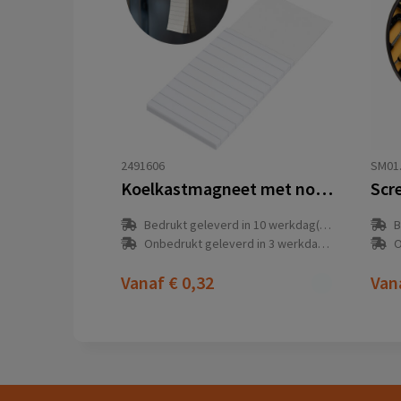
2491606
SM01
Koelkastmagneet met notitieblokje
Scr
Bedrukt geleverd in 10 werkdag(en)
B
Onbedrukt geleverd in 3 werkdag(en)
O
Vanaf
€ 0,32
Van