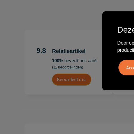
Deze
"Erg te
Door op
Hoogenb
9.8
product
Relatieartikel
Artikel
100%
beveelt ons aan!
persoonl
(11 beoordelingen)
Leon
Beoordeel ons
20 juli 