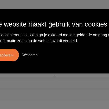
Wat anderen zeggen
 website maakt gebruik van cookies
vreden over
"Ze denken in oplossingen.
 accepteren te klikken ga je akkoord met de geldende omgang 
10
oom/Ravelli Relatie
De bestelde artikelen waren
informatie zoals op de website wordt vermeld.
en. Het contact was
van goede kwaliteit en op
ijk en prettig, we w..."
korte termijn toch o..."
Weigeren
tien
Carola
2026
28 mei 2026