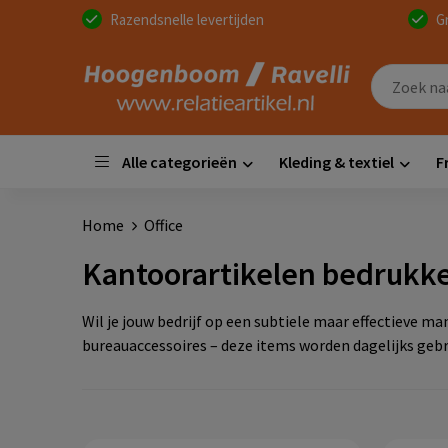
Razendsnelle levertijden
G
Alle categorieën
Kleding & textiel
F
Home
Office
Kantoorartikelen bedrukk
Wil je jouw bedrijf op een subtiele maar effectieve
bureauaccessoires – deze items worden dagelijks geb