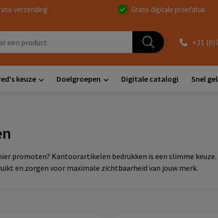
ratis verzending
Gratis digitale proefdruk
+31 (0)
red's keuze
Doelgroepen
Digitale catalogi
Snel ge
en
 manier promoten? Kantoorartikelen bedrukken is een slimme keuze
ruikt en zorgen voor maximale zichtbaarheid van jouw merk.