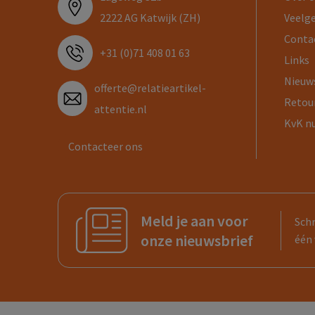
2222 AG Katwijk (ZH)
Veelg
Conta
+31 (0)71 408 01 63
Links
Nieuw
offerte@relatieartikel-
Retou
attentie.nl
KvK n
Contacteer ons
Meld je aan voor
Schr
onze nieuwsbrief
één 