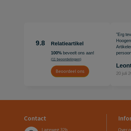
"Erg te
Hoogenb
9.8
Relatieartikel
Artikel
100%
beveelt ons aan!
persoonl
(11 beoordelingen)
Leon
Beoordeel ons
20 juli 
Contact
Info
Lageweg 32b
Over 