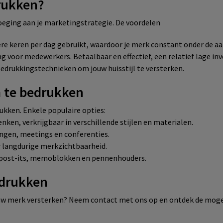
rukken?
oeging aan je marketingstrategie. De voordelen
e keren per dag gebruikt, waardoor je merk constant onder de aan
ing voor medewerkers. Betaalbaar en effectief, een relatief lage i
 bedrukkingstechnieken om jouw huisstijl te versterken.
m te bedrukken
rukken. Enkele populaire opties:
ken, verkrijgbaar in verschillende stijlen en materialen.
ngen, meetings en conferenties.
r langdurige merkzichtbaarheid.
 post-its, memoblokken en pennenhouders.
edrukken
jouw merk versterken? Neem contact met ons op en ontdek de moge