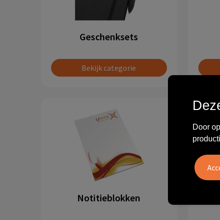
Geschenksets
Bekijk categorie
Deze
Door op
product
Notitieblokken