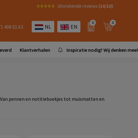
Uitstekende reviews
(10/10)
0
0
NL
EN
71 408 01 63
leverd
Klantverhalen
Inspiratie nodig? Wij denken mee!
. Van pennen en notitieboekjes tot muismatten en