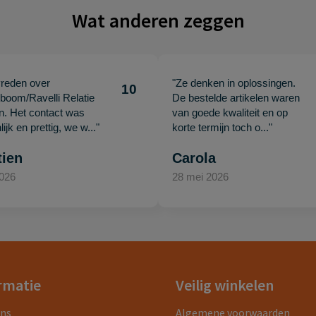
Wat anderen zeggen
vreden over
"Ze denken in oplossingen.
10
oom/Ravelli Relatie
De bestelde artikelen waren
en. Het contact was
van goede kwaliteit en op
ijk en prettig, we w..."
korte termijn toch o..."
tien
Carola
2026
28 mei 2026
rmatie
Veilig winkelen
ons
Algemene voorwaarden