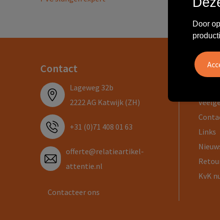
Deze
Door op
product
Contact
Info
Lageweg 32b
Over 
2222 AG Katwijk (ZH)
Veelg
Conta
+31 (0)71 408 01 63
Links
Nieuw
offerte@relatieartikel-
Retou
attentie.nl
KvK n
Contacteer ons