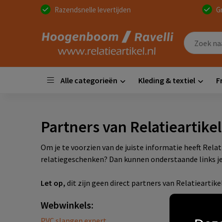
Razendsnelle levertijden
G
Alle categorieën
Kleding & textiel
F
Partners van Relatieartikel
Om je te voorzien van de juiste informatie heeft Rela
relatiegeschenken? Dan kunnen onderstaande links je 
Let op,
dit zijn geen direct partners van Relatieartik
Webwinkels:
PVC slangen expert