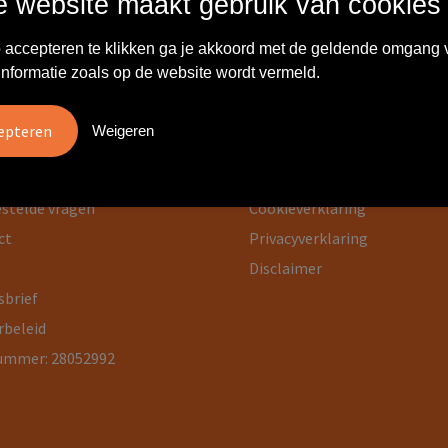
 website maakt gebruik van cookies
 accepteren te klikken ga je akkoord met de geldende omgang 
informatie zoals op de website wordt vermeld.
Weigeren
rmatie
Veilig winkelen
ons
Algemene voorwaarden
estelde vragen
Cookieverklaring
ct
Privacyverklaring
Disclaimer
sbrief
rbeleid
ummer: 28052992