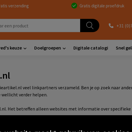
ratis verzending
Gratis digitale proefdruk
+31 (0)
red's keuze
Doelgroepen
Digitale catalogi
Snel ge
.nl
tieartikel.nl veel linkpartners verzameld. Ben je op zoek naar an
wellicht verder helpen.
el.nl. Het betreffen alleen websites met informatie over specifieke