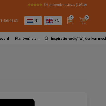
Uitstekende reviews
(10/10)
0
0
NL
EN
71 408 01 63
leverd
Klantverhalen
Inspiratie nodig? Wij denken mee!