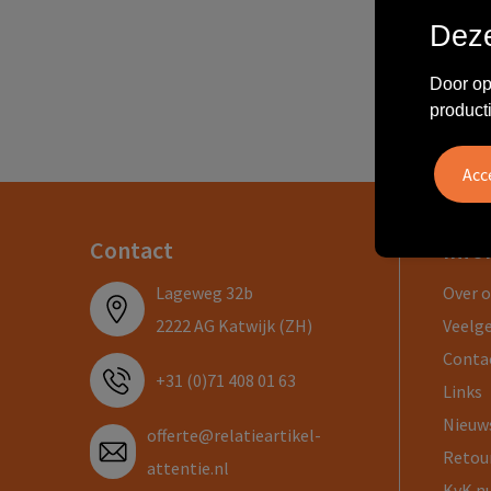
Deze
Geen
Door op
product
Contact
Info
Lageweg 32b
Over 
2222 AG Katwijk (ZH)
Veelg
Conta
+31 (0)71 408 01 63
Links
Nieuw
offerte@relatieartikel-
Retou
attentie.nl
KvK n