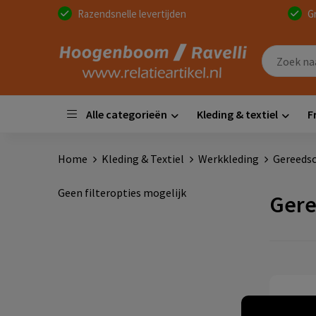
Razendsnelle levertijden
G
Alle categorieën
Kleding & textiel
F
Home
Kleding & Textiel
Werkkleding
Gereeds
Geen filteropties mogelijk
Gere