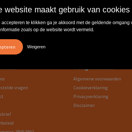
 website maakt gebruik van cookies
 resultaten gevonden.
 accepteren te klikken ga je akkoord met de geldende omgang 
informatie zoals op de website wordt vermeld.
Weigeren
rmatie
Veilig winkelen
ons
Algemene voorwaarden
estelde vragen
Cookieverklaring
ct
Privacyverklaring
Disclaimer
sbrief
rbeleid
ummer: 28052992