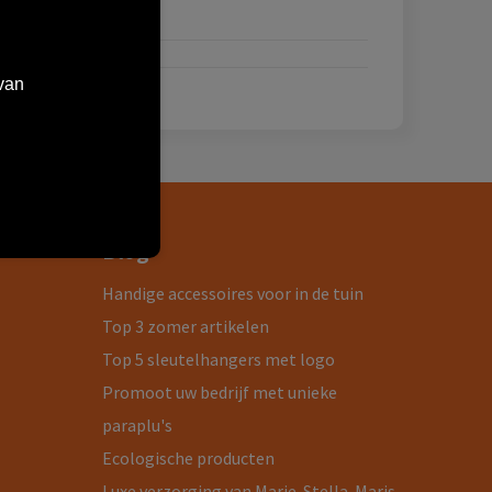
van
Blog
Handige accessoires voor in de tuin
Top 3 zomer artikelen
Top 5 sleutelhangers met logo
Promoot uw bedrijf met unieke
paraplu's
Ecologische producten
Luxe verzorging van Marie-Stella-Maris