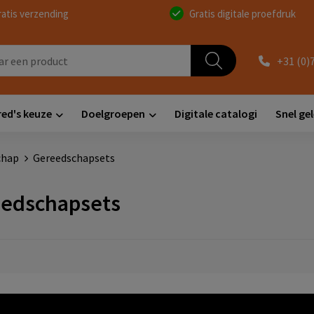
ratis verzending
Gratis digitale proefdruk
+31 (0)
red's keuze
Doelgroepen
Digitale catalogi
Snel ge
chap
Gereedschapsets
edschapsets