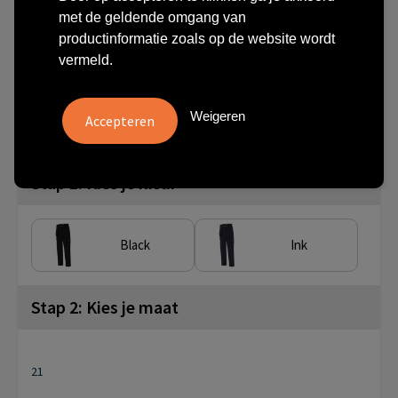
Redefined Tool Pockets
met de geldende omgang van
productinformatie zoals op de website wordt
€ 56,21
vanaf
excl. btw -
bekijk staffel
vermeld.
vanaf
Artikel nr.
5 st.
506106Black21
Weigeren
Stap 1: Kies je kleur
Black
Ink
Stap 2: Kies je maat
21