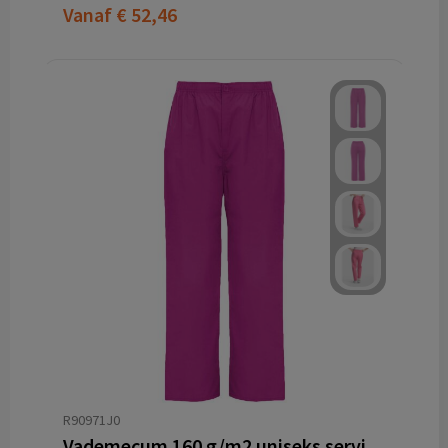
Vanaf
€ 52,46
R90971J0
Vademecum 160 g/m2 uniseks servicebroek