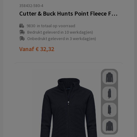
358432-580-4
Cutter & Buck Hunts Point Fleece Full Zip Heren
9830
in totaal op voorraad
Bedrukt geleverd in 10 werkdag(en)
Onbedrukt geleverd in 3 werkdag(en)
Vanaf
€ 32,32