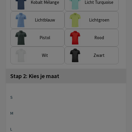
Kobalt Mélange
Licht Turquoise
Lichtblauw
Lichtgroen
Pistol
Rood
Wit
Zwart
Stap 2: Kies je maat
S
M
L