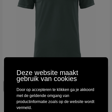
Technologie & gadgets
Themageschenken
Overig
Deze website maakt
gebruik van cookies
Door op accepteren te klikken ga je akkoord
met de geldende omgang van
productinformatie zoals op de website wordt
Cutter & Buck Advantage Polo
vermeld.