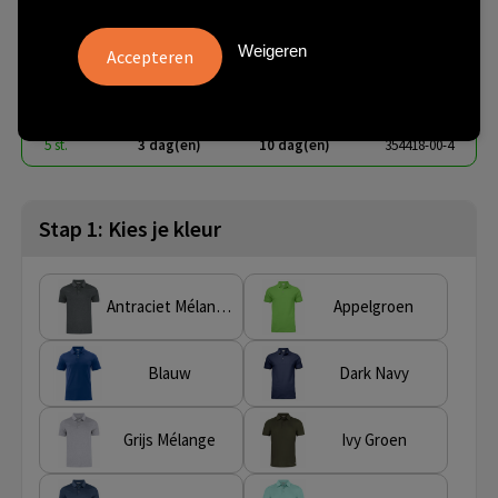
Heren
Weigeren
€ 27,23
vanaf
excl. btw -
bekijk staffel
vanaf
Onbedrukt:
Bedrukt:
Artikel nr.
5 st.
3 dag(en)
10 dag(en)
354418-00-4
Stap 1: Kies je kleur
Antraciet Mélange
Appelgroen
Blauw
Dark Navy
Grijs Mélange
Ivy Groen