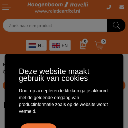
Casual kleding
Tassen bedrukken
Zorg
Drinkwaren
0
0
NL
EN
Werkkleding
Outdoor artikelen bedrukken
Transport
Giveaways
Sportkleding
Giveaways bedrukken
Horeca
Outdoor
Home
Kleding & Textiel
Sportkleding
Deze website maakt
Caps, Hoeden en Mutsen
Bivakmuts
gebruik van cookies
Overig
ICT
Home & living
Toon filteropties
Kunst & cultuur
Tassen
Door op accepteren te klikken ga je akkoord
met de geldende omgang van
Bivakmuts
productinformatie zoals op de website wordt
Kinderopvang
Office
vermeld.
Landbouw
Schrijfwaren