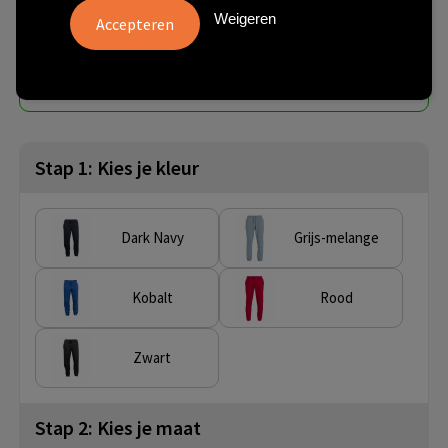
€ 13,40
Weigeren
vanaf
excl. btw -
bekijk staffel
vanaf
Artikel nr.
10 st.
021027-35-100
Stap 1: Kies je kleur
Dark Navy
Grijs-melange
Kobalt
Rood
Zwart
Stap 2: Kies je maat