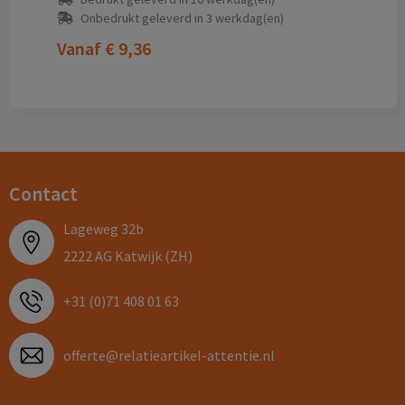
Onbedrukt geleverd in 3 werkdag(en)
Vanaf
€ 9,36
Contact
Lageweg 32b
2222 AG Katwijk (ZH)
+31 (0)71 408 01 63
offerte@relatieartikel-attentie.nl