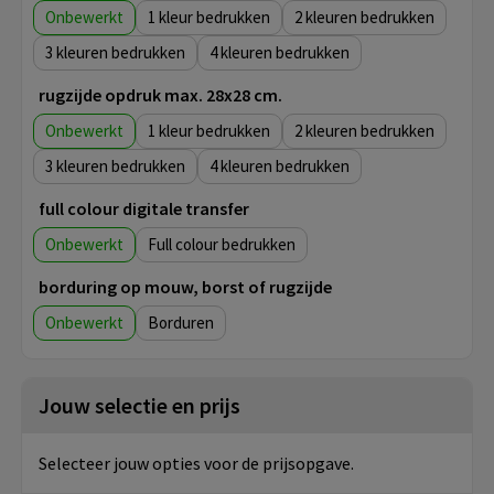
Onbewerkt
1
2
3
4
rugzijde opdruk max. 28x28 cm.
Onbewerkt
1
2
3
4
full colour digitale transfer
Onbewerkt
Full colour
borduring op mouw, borst of rugzijde
Onbewerkt
Borduren
Jouw selectie en prijs
Selecteer jouw opties voor de prijsopgave.