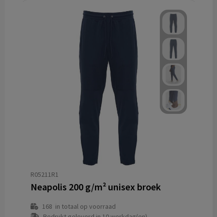
R05211R1
Neapolis 200 g/m² unisex broek
168
in totaal op voorraad
Bedrukt geleverd in 10 werkdag(en)