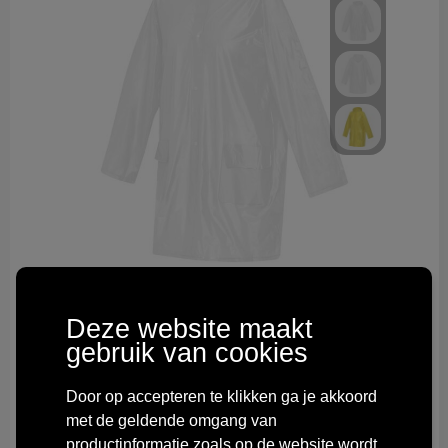
11333001
Ada regenjas
Deze website maakt
63820
in totaal op voorraad
gebruik van cookies
Bedrukt geleverd in 10 werkdag(en)
Onbedrukt geleverd in 3 werkdag(en)
Door op accepteren te klikken ga je akkoord
Vanaf
€ 1,37
met de geldende omgang van
productinformatie zoals op de website wordt