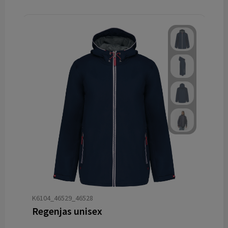
K6104_46529_46528
Regenjas unisex