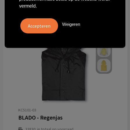
vermeld.
Weigeren
KC5101-03
BLADO - Regenjas
33830
in totaal op voorraad