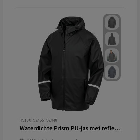
R915X_92455_92448
Waterdichte Prism PU-jas met reflecterende banden.