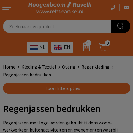
Casual kleding
Tassen bedrukken
Zorg
Drinkwaren
0
0
NL
EN
Werkkleding
Outdoor artikelen bedrukken
Transport
Giveaways
Sportkleding
Giveaways bedrukken
Horeca
Outdoor
Home
Kleding & Textiel
Overig
Regenkleding
Regenjassen bedrukken
Overig
ICT
Home & living
Toon filteropties
Kunst & cultuur
Tassen
Regenjassen bedrukken
Kinderopvang
Office
Regenjassen met logo worden gebruikt tijdens woon-
Landbouw
Schrijfwaren
werkverkeer, buitenactiviteiten en evenementen waarbij