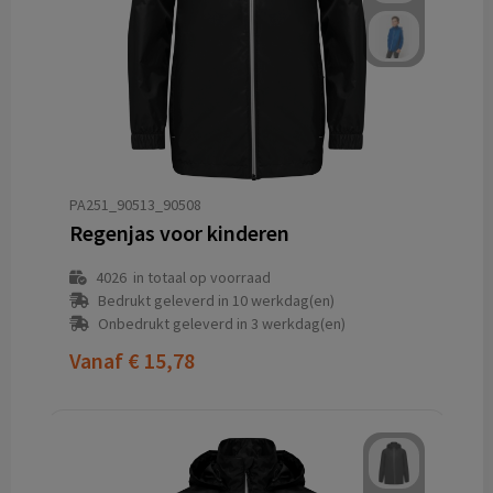
PA251_90513_90508
Regenjas voor kinderen
4026
in totaal op voorraad
Bedrukt geleverd in 10 werkdag(en)
Onbedrukt geleverd in 3 werkdag(en)
Vanaf
€ 15,78