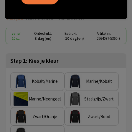
Long Sleeve T-shirt Dames
€ 18,11
vanaf
excl. btw -
bekijk staffel
vanaf
Onbedrukt:
Bedrukt:
Artikel nr.
10 st.
3 dag(en)
10 dag(en)
2264037-5360-3
Stap 1: Kies je kleur
Kobalt/Marine
Marine/Kobalt
Marine/Neongeel
Staalgrijs/Zwart
Zwart/Oranje
Zwart/Rood