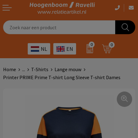
Casual kleding
Tassen bedrukken
Zorg
Drinkwaren
0
0
NL
EN
Werkkleding
Outdoor artikelen bedrukken
Transport
Giveaways
Sportkleding
Giveaways bedrukken
Horeca
Outdoor
Home
...
T-Shirts
Lange mouw
Printer PRIME Prime T-shirt Long Sleeve T-shirt Dames
Overig
ICT
Home & living
Kunst & cultuur
Tassen
Kinderopvang
Office
Landbouw
Schrijfwaren