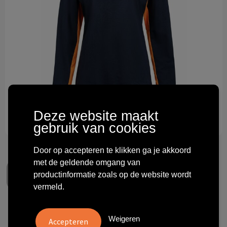
Technologie & gadgets
Themageschenken
Overig
Deze website maakt
gebruik van cookies
Door op accepteren te klikken ga je akkoord
met de geldende omgang van
productinformatie zoals op de website wordt
vermeld.
Printer PRIME Prime T-shirt
Weigeren