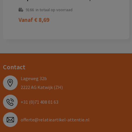
9166
in totaal op voorraad
Vanaf
€ 8,69
Contact
Lageweg 32b
2222 AG Katwijk (ZH)
+31 (0)71 408 01 63
offerte@relatieartikel-attentie.nl