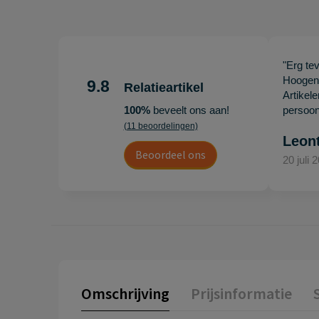
"Erg te
Hoogenb
9.8
Relatieartikel
Artikel
100%
beveelt ons aan!
persoonl
(11 beoordelingen)
Leon
Beoordeel ons
20 juli 
Omschrijving
Prijsinformatie