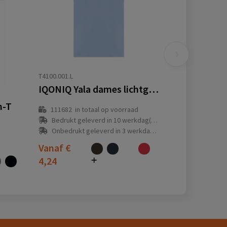
T4100.001.L
IQONIQ Yala dames lichtgewicht gerecycled katoen t-shirt
n-T
111682
in totaal op voorraad
Bedrukt geleverd in 10 werkdag(en)
Onbedrukt geleverd in 3 werkdag(en)
Vanaf
€
4,24