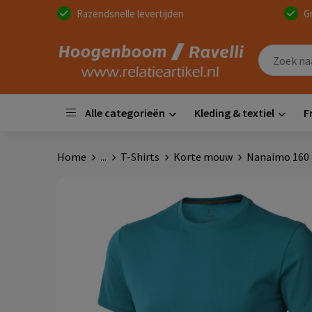
Razendsnelle levertijden
G
Alle categorieën
Kleding & textiel
F
Home
...
T-Shirts
Korte mouw
Nanaimo 160 