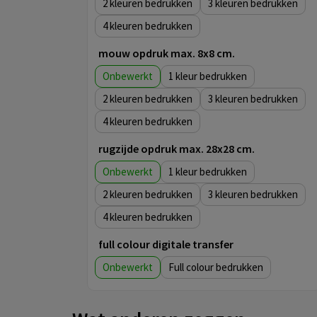
2
3
4
mouw opdruk max. 8x8 cm.
Onbewerkt
1
2
3
4
rugzijde opdruk max. 28x28 cm.
Onbewerkt
1
2
3
4
full colour digitale transfer
Onbewerkt
Full colour