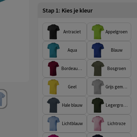
Stap 1: Kies je kleur
Antraciet
Appelgroen
Aqua
Blauw
Bordeaux rood
Bosgroen
Geel
Grijs gemêleerd
Hale blauw
Legergroen
Lichtblauw
Lichtroze