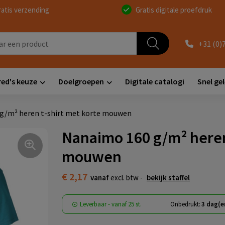
ratis verzending
Gratis digitale proefdruk
+31 (0)
red's keuze
Doelgroepen
Digitale catalogi
Snel ge
g/m² heren t-shirt met korte mouwen
Nanaimo 160 g/m² heren
mouwen
€ 2,17
vanaf
excl. btw -
bekijk staffel
Leverbaar
-
vanaf
25 st.
Onbedrukt:
3 dag(e