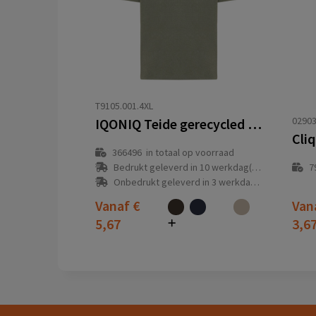
T9105.001.4XL
02903
IQONIQ Teide gerecycled katoen t-shirt
Cliq
366496
in totaal op voorraad
Bedrukt geleverd in 10 werkdag(en)
7
Onbedrukt geleverd in 3 werkdag(en)
Vanaf
€
Van
5,67
3,6