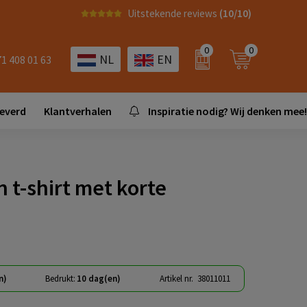
Uitstekende reviews
(10/10)
0
0
NL
EN
71 408 01 63
leverd
Klantverhalen
Inspiratie nodig? Wij denken mee!
 t-shirt met korte
n)
Bedrukt:
10 dag(en)
Artikel nr.
38011011