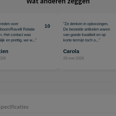
Wat anderen zeggen
vreden over
"Ze denken in oplossingen.
10
oom/Ravelli Relatie
De bestelde artikelen waren
en. Het contact was
van goede kwaliteit en op
ijk en prettig, we w..."
korte termijn toch o..."
tien
Carola
2026
28 mei 2026
Specificaties