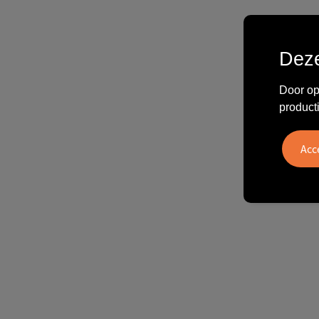
Deze
Door op
product