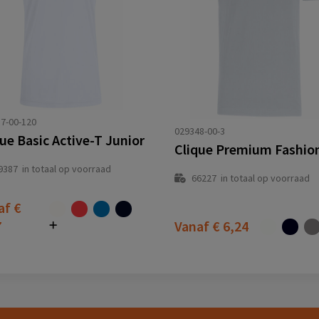
7-00-120
029348-00-3
ue Basic Active-T Junior
Clique Premium Fashio
9387
in totaal op voorraad
66227
in totaal op voorraad
af
€
7
Vanaf
€ 6,24