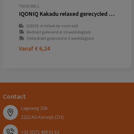
T9103.001.L
IQONIQ Kakadu relaxed gerecycled katoen t-shirt
210318
in totaal op voorraad
Bedrukt geleverd in 10 werkdag(en)
Onbedrukt geleverd in 3 werkdag(en)
Vanaf
€ 6,24
Contact
Lageweg 32b
2222 AG Katwijk (ZH)
+31 (0)71 408 01 63