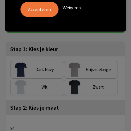
€ 6,24
vanaf
excl. btw -
bekijk staffel
Weigeren
vanaf
Artikel nr.
10 st.
029348-00-3
Stap 1: Kies je kleur
Dark Navy
Grijs-melange
Wit
Zwart
Stap 2: Kies je maat
XS