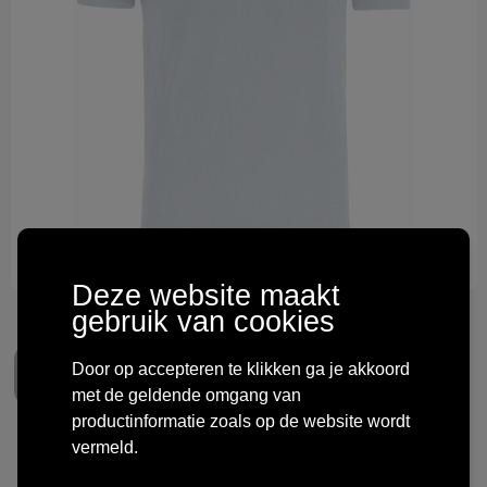
Technologie & gadgets
Themageschenken
Overig
Deze website maakt
gebruik van cookies
Door op accepteren te klikken ga je akkoord
met de geldende omgang van
productinformatie zoals op de website wordt
vermeld.
Clique Premium Fashion-T