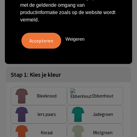
unisex T-shirt met korte
met de geldende omgang van
productinformatie zoals op de website wordt
mouwen
vermeld.
€ 4,53
vanaf
excl. btw -
bekijk staffel
Weigeren
vanaf
Onbedrukt:
Bedrukt:
Artikel nr.
25 st.
3 dag(en)
10 dag(en)
R65601W0
Stap 1: Kies je kleur
Bleekrood
Ebbenhout
Iers paars
Jadegroen
Koraal
Mistgroen