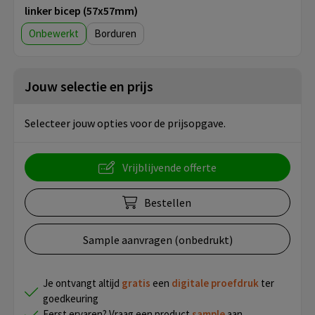
linker bicep (57x57mm)
Onbewerkt
Borduren
Jouw selectie en prijs
Selecteer jouw opties voor de prijsopgave.
Vrijblijvende offerte
Bestellen
Sample aanvragen (onbedrukt)
Je ontvangt altijd
gratis
een
digitale proefdruk
ter
goedkeuring
Eerst ervaren? Vraag een product
sample
aan