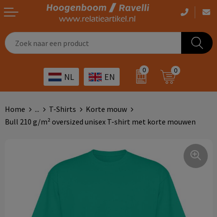
Casual kleding
Tassen bedrukken
Zorg
Drinkwaren
0
0
NL
EN
Werkkleding
Outdoor artikelen bedrukken
Transport
Giveaways
Sportkleding
Giveaways bedrukken
Horeca
Outdoor
Home
...
T-Shirts
Korte mouw
Bull 210 g/m² oversized unisex T-shirt met korte mouwen
Overig
ICT
Home & living
Kunst & cultuur
Tassen
Kinderopvang
Office
Landbouw
Schrijfwaren