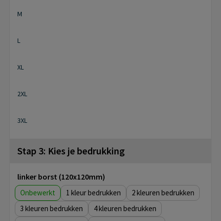
M
L
XL
2XL
3XL
Stap 3: Kies je bedrukking
linker borst (120x120mm)
Onbewerkt
1
2
3
4