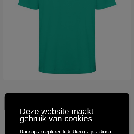
Technologie & gadgets
Themageschenken
Overig
Deze website maakt
gebruik van cookies
Bull 210 g/m² oversized
Door op accepteren te klikken ga je akkoord