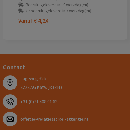
Bedrukt geleverd in 10 werkdag(en)
Onbedrukt geleverd in 3 werkdag(en)
Vanaf
€ 4,24
Contact
Lageweg 32b
2222 AG Katwijk (ZH)
+31 (0)71 408 01 63
offerte@relatieartikel-attentie.nl