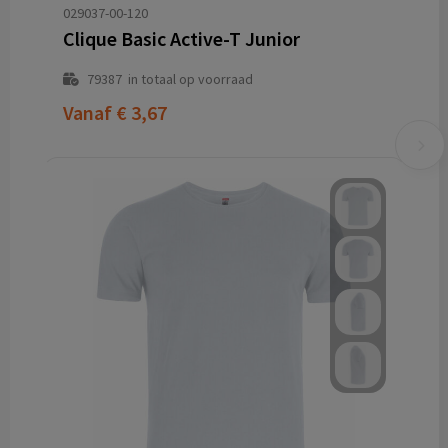
029037-00-120
Clique Basic Active-T Junior
79387
in totaal op voorraad
Vanaf
€ 3,67