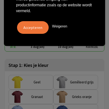
Breda 175 g/m² biologisch
productinformatie zoals op de website wordt
katoenen kindershirt met
vermeld.
korte mouwen
Weigeren
€ 2,37
vanaf
excl. btw -
bekijk staffel
vanaf
Onbedrukt:
Bedrukt:
Artikel nr.
30 st.
3 dag(en)
10 dag(en)
K66981BE
Stap 1: Kies je kleur
Geel
Gemêleerd grijs
Granaat
Grieks oranje