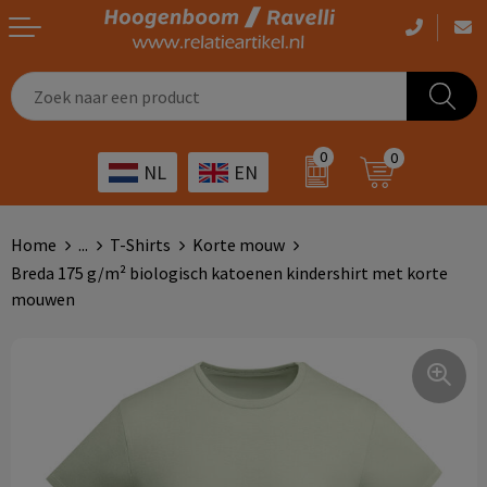
Casual kleding
Tassen bedrukken
Zorg
Drinkwaren
0
0
NL
EN
Werkkleding
Outdoor artikelen bedrukken
Transport
Giveaways
Sportkleding
Giveaways bedrukken
Horeca
Outdoor
Home
...
T-Shirts
Korte mouw
Breda 175 g/m² biologisch katoenen kindershirt met korte
Overig
ICT
Home & living
mouwen
Kunst & cultuur
Tassen
Kinderopvang
Office
Landbouw
Schrijfwaren