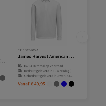
2115007-100-4
James Harvest American Supreme Polo L/S Polo Heren
Polosweater Boord 60°C Wasbaar
15284
in totaal op voorraad
Bedrukt geleverd in 10 werkdag(en)
Onbedrukt geleverd in 3 werkdag(en)
Vanaf
€ 49,95