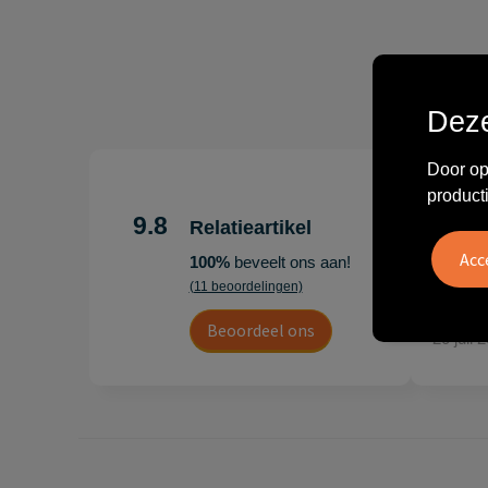
Deze
Door op
"Erg te
product
Hoogenb
9.8
Relatieartikel
Artikel
100%
beveelt ons aan!
persoonl
(11 beoordelingen)
Leon
Beoordeel ons
20 juli 