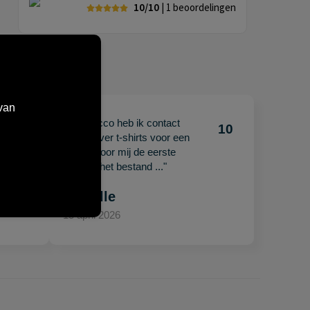
10/10
| 1
beoordelingen
van
"Met Jacco heb ik contact
10
10
gehad over t-shirts voor een
beurs. Voor mij de eerste
keer en het bestand ..."
Mariëlle
15 april 2026