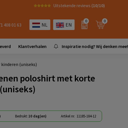
Uitstekende reviews
(10/10)
0
0
NL
EN
71 408 01 63
leverd
Klantverhalen
Inspiratie nodig? Wij denken mee!
kinderen (uniseks)
enen poloshirt met korte
(uniseks)
)
Bedrukt:
10 dag(en)
Artikel nr.
11185-184-12