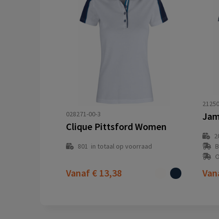
21250
028271-00-3
Clique Pittsford Women
2
801
in totaal op voorraad
B
O
Vanaf
€ 13,38
Van