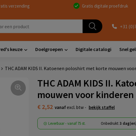
ratis verzending
Gratis digitale proefdruk
+31 (0)
red's keuze
Doelgroepen
Digitale catalogi
Snel ge
THC ADAM KIDS II. Katoenen poloshirt met korte mouwen voor 
THC ADAM KIDS II. Kato
mouwen voor kinderen 
€ 2,52
vanaf
excl. btw -
bekijk staffel
Leverbaar
-
vanaf
75 st.
Onbedrukt:
3 dag(en