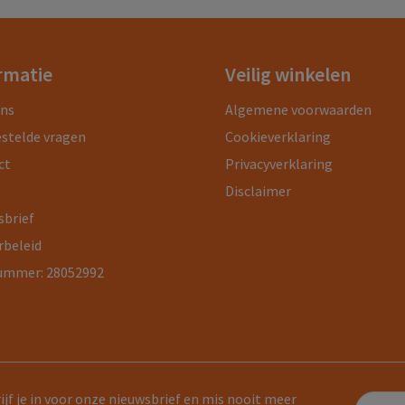
rmatie
Veilig winkelen
ons
Algemene voorwaarden
estelde vragen
Cookieverklaring
ct
Privacyverklaring
Disclaimer
sbrief
rbeleid
ummer: 28052992
ijf je in voor onze nieuwsbrief en mis nooit meer