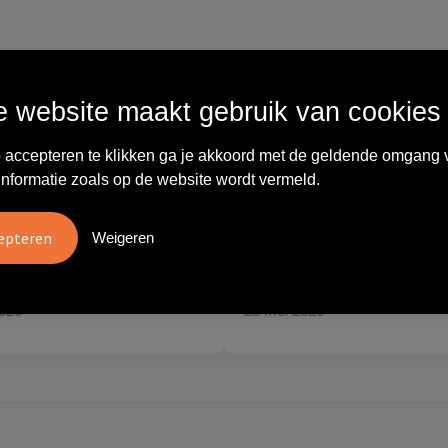
Wat anderen zeggen
 website maakt gebruik van cookies
 accepteren te klikken ga je akkoord met de geldende omgang 
vreden over
"Ze denken in oplossingen.
informatie zoals op de website wordt vermeld.
10
oom/Ravelli Relatie
De bestelde artikelen waren
en. Het contact was
van goede kwaliteit en op
Weigeren
ijk en prettig, we w..."
korte termijn toch o..."
tien
Carola
2026
28 mei 2026