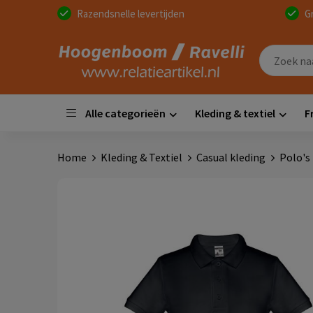
Razendsnelle levertijden
G
Alle categorieën
Kleding & textiel
F
Home
Kleding & Textiel
Casual kleding
Polo's