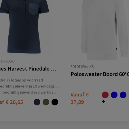
39-600-3
301016RedXS
James Harvest Pinedale Polo Pique Dames
084
in totaal op voorraad
edrukt geleverd in 10 werkdag(en)
nbedrukt geleverd in 3 werkdag(en)
Vanaf
€
af
€ 26,65
27,89