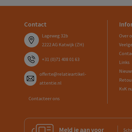
Contact
Info
Lageweg 32b
Over 
2222 AG Katwijk (ZH)
Veelg
Conta
+31 (0)71 408 01 63
Links
Nieuw
offerte@relatieartikel-
Retou
attentie.nl
KvK n
Contacteer ons
Meld je aan voor
Schr