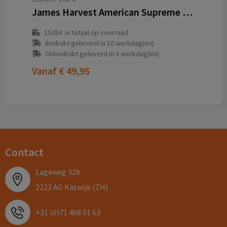
James Harvest American Supreme Polo L/S Polo Heren
15284
in totaal op voorraad
Bedrukt geleverd in 10 werkdag(en)
Onbedrukt geleverd in 3 werkdag(en)
Vanaf
€ 49,95
Contact
Lageweg 32b
2222 AG Katwijk (ZH)
+31 (0)71 408 01 63