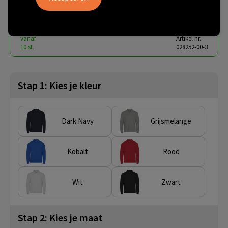
€ 11,03
vanaf
excl. btw -
bekijk staffel
vanaf
Artikel nr.
10 st.
028252-00-3
Stap 1: Kies je kleur
Dark Navy
Grijsmelange
Kobalt
Rood
Wit
Zwart
Stap 2: Kies je maat