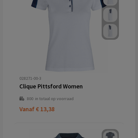
028271-00-3
Clique Pittsford Women
800
in totaal op voorraad
Vanaf
€ 13,38