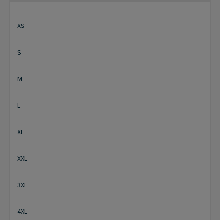
XS
S
M
L
XL
XXL
3XL
4XL