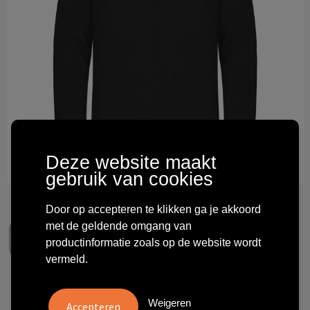
Technologie & gadgets
Themageschenken
Overig
Deze website maakt
gebruik van cookies
Door op accepteren te klikken ga je akkoord
met de geldende omgang van
productinformatie zoals op de website wordt
vermeld.
Clique Manhattan L/S
Weigeren