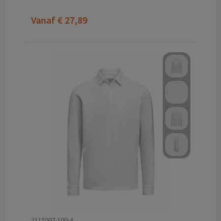
Vanaf
€ 27,89
2115007-100-4