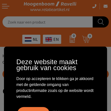
Casual kleding
Tassen bedrukken
Zorg
Drinkwaren
0
0
NL
EN
Werkkleding
Outdoor artikelen bedrukken
Transport
Giveaways
Sportkleding
Giveaways bedrukken
Horeca
Outdoor
Home
...
Ondergoed, Sokken en Nachtkleding
Deze website maakt
Onderbroeken voor dames en heren
Onderbroeken
gebruik van cookies
Overig
ICT
Home & living
Toon filteropties
Kunst & cultuur
Tassen
Door op accepteren te klikken ga je akkoord
met de geldende omgang van
Onderbroeken
productinformatie zoals op de website wordt
Kinderopvang
Office
vermeld.
Landbouw
Schrijfwaren