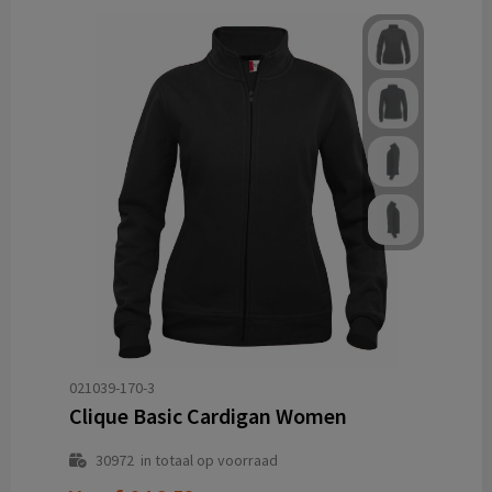
021039-170-3
Clique Basic Cardigan Women
30972
in totaal op voorraad