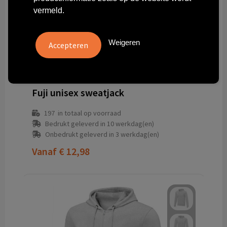
vermeld.
Weigeren
R1105A61
Fuji unisex sweatjack
197
in totaal op voorraad
Bedrukt geleverd in 10 werkdag(en)
Onbedrukt geleverd in 3 werkdag(en)
Vanaf
€ 12,98