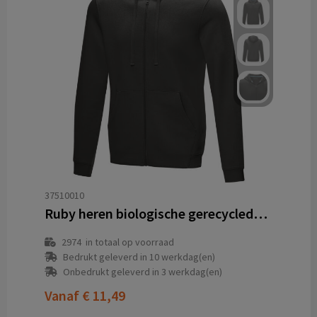
37510010
Ruby heren biologische gerecyclede hoodie met volledige rits
2974
in totaal op voorraad
Bedrukt geleverd in 10 werkdag(en)
Onbedrukt geleverd in 3 werkdag(en)
Vanaf
€ 11,49