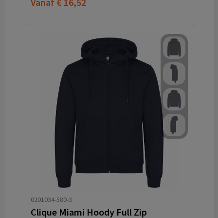
Vanaf
€ 16,52
0201034-580-3
Clique Miami Hoody Full Zip