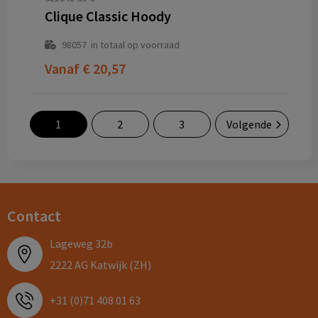
Clique Classic Hoody
98057
in totaal op voorraad
Vanaf
€ 20,57
1
2
3
Volgende
Contact
Lageweg 32b
2222 AG Katwijk (ZH)
+31 (0)71 408 01 63