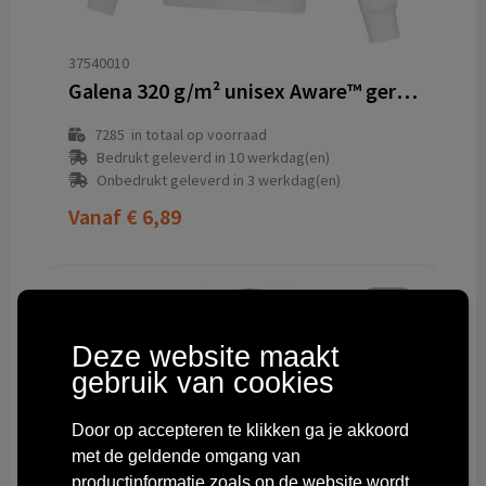
37540010
Galena 320 g/m² unisex Aware™ gerecyclede trui met volledige rits
7285
in totaal op voorraad
Bedrukt geleverd in 10 werkdag(en)
Onbedrukt geleverd in 3 werkdag(en)
Vanaf
€ 6,89
Deze website maakt
gebruik van cookies
Door op accepteren te klikken ga je akkoord
met de geldende omgang van
productinformatie zoals op de website wordt