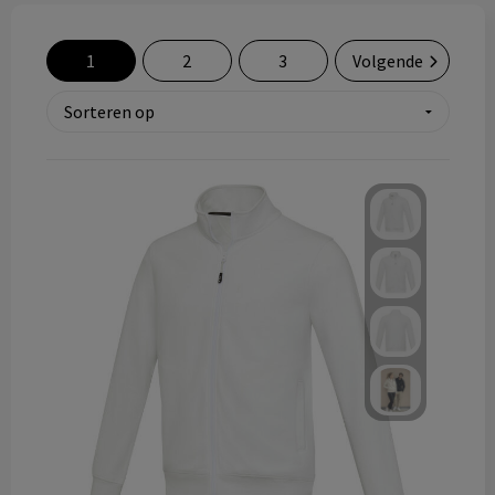
Technologie & gadgets
1
2
3
Volgende
Themageschenken
Overig