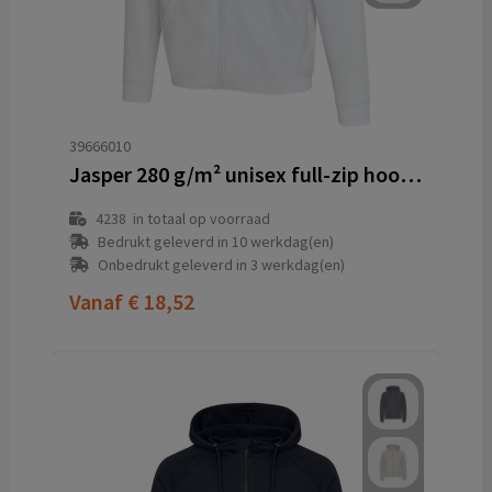
39666010
Jasper 280 g/m² unisex full-zip hoodie van OCS gerecycled organisch katoen
4238
in totaal op voorraad
Bedrukt geleverd in 10 werkdag(en)
Onbedrukt geleverd in 3 werkdag(en)
Vanaf
€ 18,52