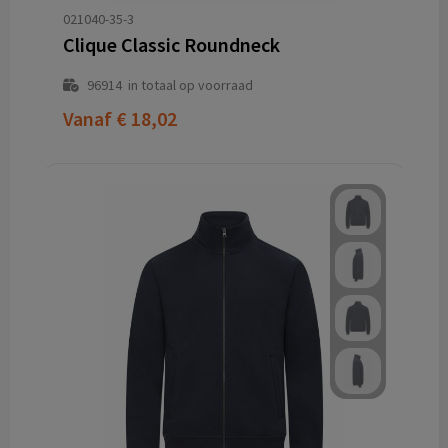
021040-35-3
Clique Classic Roundneck
96914
in totaal op voorraad
Vanaf
€ 18,02