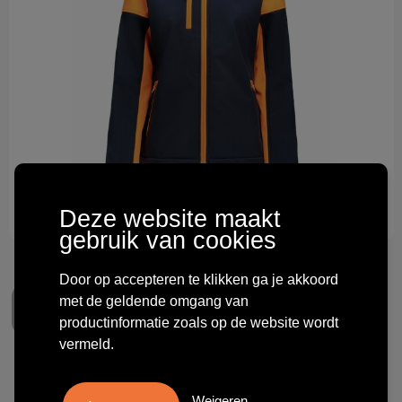
Technologie & gadgets
Themageschenken
Overig
Deze website maakt
gebruik van cookies
Door op accepteren te klikken ga je akkoord
met de geldende omgang van
productinformatie zoals op de website wordt
vermeld.
Printer PRIME Prime Softshell
Weigeren