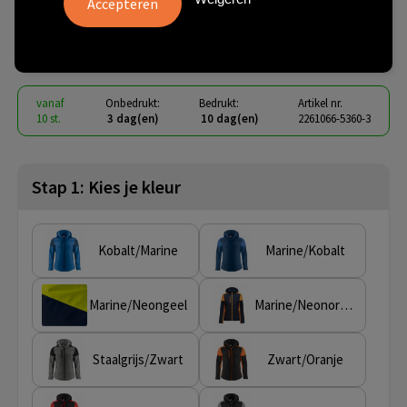
Jas Dames
€ 71,12
vanaf
excl. btw -
bekijk staffel
vanaf
Onbedrukt:
Bedrukt:
Artikel nr.
10 st.
3 dag(en)
10 dag(en)
2261066-5360-3
Stap 1: Kies je kleur
Kobalt/Marine
Marine/Kobalt
Marine/Neongeel
Marine/Neonoranje
Staalgrijs/Zwart
Zwart/Oranje