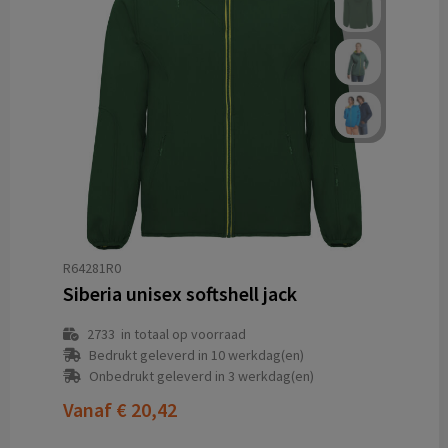
R64281R0
Siberia unisex softshell jack
2733
in totaal op voorraad
Bedrukt geleverd in 10 werkdag(en)
Onbedrukt geleverd in 3 werkdag(en)
Vanaf
€ 20,42