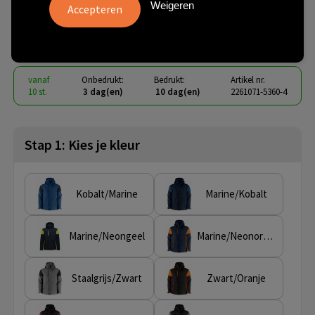
Weigeren
Softshell Jas Heren
€ 106,88
vanaf
excl. btw -
bekijk staffel
vanaf
Onbedrukt:
Bedrukt:
Artikel nr.
10 st.
3 dag(en)
10 dag(en)
2261071-5360-4
Stap 1: Kies je kleur
Kobalt/Marine
Marine/Kobalt
Marine/Neongeel
Marine/Neonoranje
Staalgrijs/Zwart
Zwart/Oranje