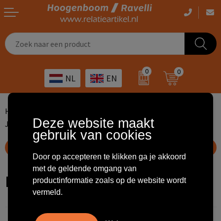
Casual kleding
Tassen bedrukken
Zorg
Drinkwaren
0
0
NL
EN
Werkkleding
Outdoor artikelen bedrukken
Transport
Giveaways
Sportkleding
Giveaways bedrukken
Horeca
Outdoor
Home
Kleding & Textiel
Casual kleding
Deze website maakt
Jassen en vesten
Mantels
gebruik van cookies
Overig
ICT
Home & living
Toon filteropties
Kunst & cultuur
Tassen
Door op accepteren te klikken ga je akkoord
met de geldende omgang van
Mantels
productinformatie zoals op de website wordt
Kinderopvang
Office
vermeld.
Landbouw
Schrijfwaren