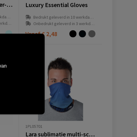
Triangular scarf all-over-print
Luxury Essential Gloves
(en)
Bedrukt geleverd in 10 werkdag(en)
g(en)
Onbedrukt geleverd in 3 werkdag(en)
Vanaf
€ 2,48
van
1PL05701
Lara sublimatie multi-scarf met fleecelaag en zomen