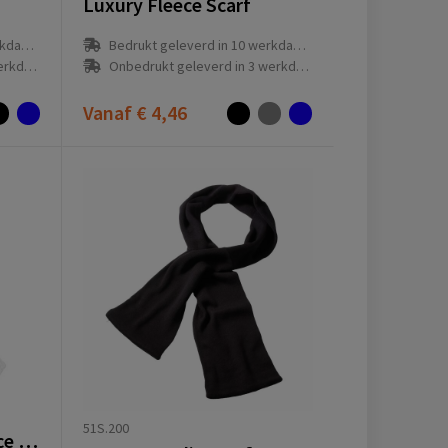
Luxury Fleece Scarf
(en)
Bedrukt geleverd in 10 werkdag(en)
g(en)
Onbedrukt geleverd in 3 werkdag(en)
Vanaf
€ 4,46
51S.200
Citizen Green Lawrence sjaal 110 x 200 cm