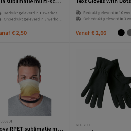
Text Gloves With Dots
Mia sublimatie multi-scarf met Coolmax® en zomen
Bedrukt geleverd in 10 werkdag
Bedrukt geleverd in 10 werkdag(en)
Onbedrukt geleverd in 3 werkda
Onbedrukt geleverd in 3 werkdag(en)
anaf
€ 2,50
Vanaf
€ 2,66
PL06301
61G.200
Zoya RPET sublimatie multi-scarf met zomen en fleecelaag