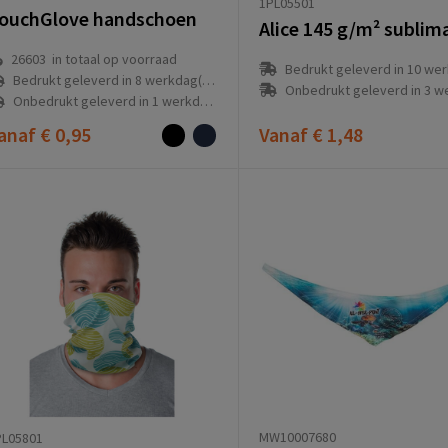
1PL05501
ouchGlove handschoen
26603
in totaal op voorraad
Bedrukt geleverd in 10 werkdag
Bedrukt geleverd in 8 werkdag(en)
Onbedrukt geleverd in 3 werkda
Onbedrukt geleverd in 1 werkdag(en)
anaf
€ 0,95
Vanaf
€ 1,48
MW10007680
PL05801