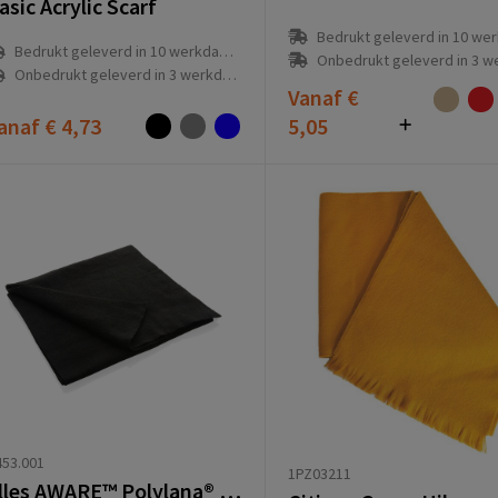
asic Acrylic Scarf
Bedrukt geleverd in 10 werkdag
Bedrukt geleverd in 10 werkdag(en)
Onbedrukt geleverd in 3 werkda
Onbedrukt geleverd in 3 werkdag(en)
Vanaf
€
anaf
€ 4,73
5,05
53.001
1PZ03211
Elles AWARE™ Polylana® sjaal 180x30cm