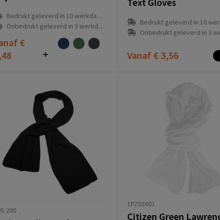
Text Gloves
Bedrukt geleverd in 10 werkdag(en)
Bedrukt geleverd in 10 werkdag
Onbedrukt geleverd in 3 werkdag(en)
Onbedrukt geleverd in 3 werkda
anaf
€
,48
Vanaf
€ 3,56
1PZ03601
S.200