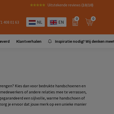
Uitstekende reviews
(10/10)
0
0
NL
EN
71 408 01 63
leverd
Klantverhalen
Inspiratie nodig? Wij denken mee!
 brengen? Kies dan voor bedrukte handschoenen en
 medewerkers of andere relaties mee te verrassen,
 gegarandeerd een sijlvolle, warme handschoen of
 zorg je ervoor dat jouw merk op een unieke manier