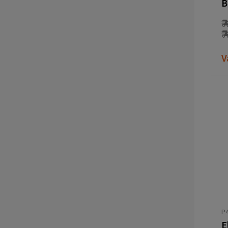
B
V
P4