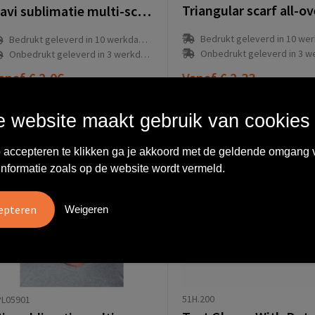
Davi sublimatie multi-scarf met Coolmax®
Bedrukt geleverd in 10 werkdag
Bedrukt geleverd in 10 werkdag(en)
Onbedrukt geleverd in 3 werkda
Onbedrukt geleverd in 3 werkdag(en)
anaf
€ 2,06
Vanaf
€ 2,33
 website maakt gebruik van cookies
 accepteren te klikken ga je akkoord met de geldende omgang 
informatie zoals op de website wordt vermeld.
Weigeren
51H.200
PL05901