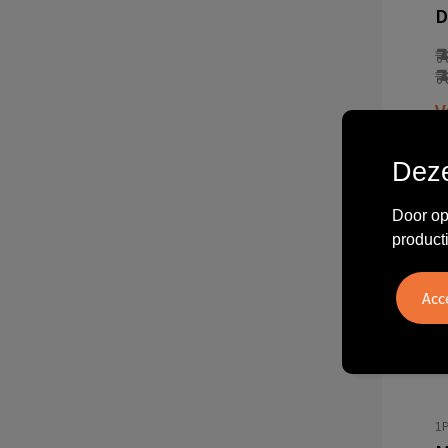
V
Deze
Door op
product
1