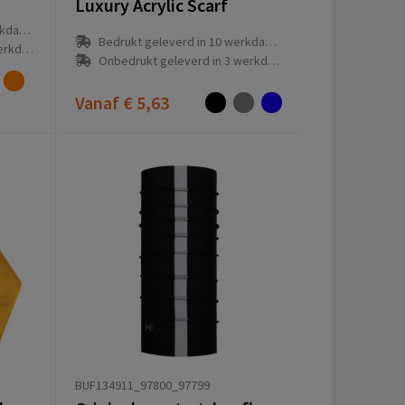
Luxury Acrylic Scarf
(en)
Bedrukt geleverd in 10 werkdag(en)
g(en)
Onbedrukt geleverd in 3 werkdag(en)
Vanaf
€ 5,63
BUF134911_97800_97799