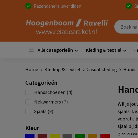
Razendsnelle levertijden
G
Alle categorieën
Kleding & textiel
F
Home
Kleding & Textiel
Casual kleding
Handsc
Categorieën
Hand
Handschoenen
(4)
Nekwarmers
(7)
Wil je jo
Sjaals
(9)
sjaals. D
vooral ti
sjaal bij
Kleur
gezien wo