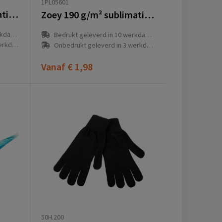
1PL05601
Alice 145 g/m² sublimatie multi-scarf van RPET
Zoey 190 g/m² sublimatie multi-scarf
(en)
Bedrukt geleverd in 10 werkdag(en)
g(en)
Onbedrukt geleverd in 3 werkdag(en)
Vanaf
€ 1,98
50H.200