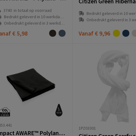
3740
in totaal op voorraad
Bedrukt geleverd in 10 werkdag
Bedrukt geleverd in 10 werkdag(en)
Onbedrukt geleverd in 3 werkda
Onbedrukt geleverd in 3 werkdag(en)
anaf
€ 5,98
Vanaf
€ 9,96
53.441
1PZ03301
Impact AWARE™ Polylana® dubbel gebreide sjaal 180x25cm