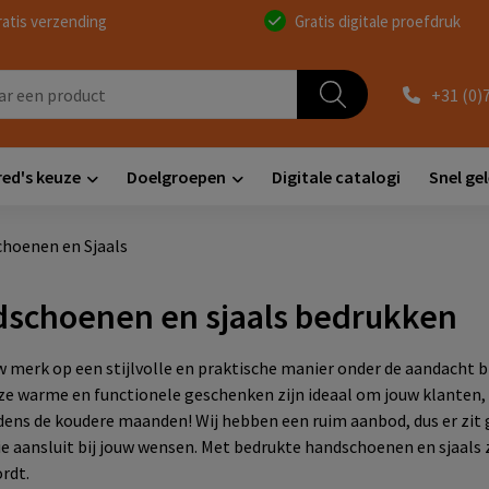
ratis verzending
Gratis digitale proefdruk
+31 (0)
red's keuze
Doelgroepen
Digitale catalogi
Snel ge
hoenen en Sjaals
schoenen en sjaals bedrukken
uw merk op een stijlvolle en praktische manier onder de aandacht
eze warme en functionele geschenken zijn ideaal om jouw klanten,
jdens de koudere maanden! Wij hebben een ruim aanbod, dus er zit
 die aansluit bij jouw wensen. Met bedrukte handschoenen en sjaals
rdt.