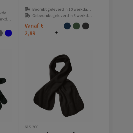
Bedrukt geleverd in 10 werkdag(en)
(en)
Onbedrukt geleverd in 3 werkdag(en)
g(en)
Vanaf
€
2,89
61S.200