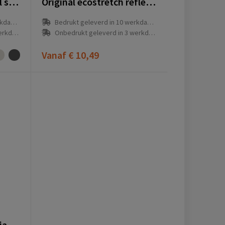
Citizen Green Hibernal sjaal 27 x 200 cm
Original ecostretch reflecterende nekwarmer
(en)
Bedrukt geleverd in 10 werkdag(en)
g(en)
Onbedrukt geleverd in 3 werkdag(en)
Vanaf
€ 10,49
Citizen Green Scarfy sjaal 50 x 220 cm