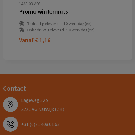
1428-03-A03
Promo wintermuts
Bedrukt geleverd in 10 werkdag(en)
Onbedrukt geleverd in 0 werkdag(en)
Vanaf
€ 1,16
Contact
Lageweg 32b
2222 AG Katwijk (ZH)
+31 (0)71 408 01 63