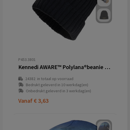
P453.3801
Kennedi AWARE™ Polylana®beanie met brede rib
24382
in totaal op voorraad
Bedrukt geleverd in 10 werkdag(en)
Onbedrukt geleverd in 3 werkdag(en)
Vanaf
€ 3,63