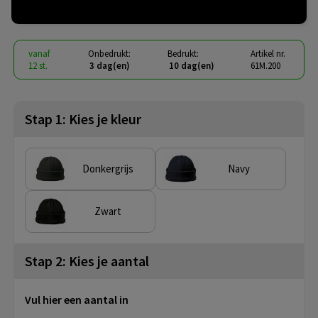
€ 3,56
vanaf
excl. btw -
bekijk staffel
vanaf
Onbedrukt:
Bedrukt:
Artikel nr.
12 st.
3 dag(en)
10 dag(en)
61M.200
Stap 1: Kies je kleur
Donkergrijs
Navy
Zwart
Stap 2: Kies je aantal
Vul hier een aantal in