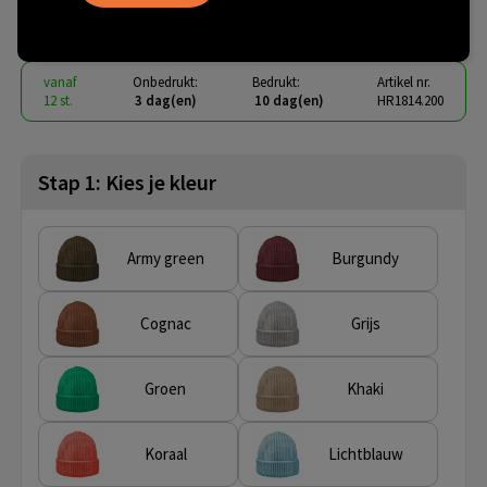
€ 6,63
vanaf
excl. btw -
bekijk staffel
vanaf
Onbedrukt:
Bedrukt:
Artikel nr.
12 st.
3 dag(en)
10 dag(en)
HR1814.200
Stap 1: Kies je kleur
Army green
Burgundy
Cognac
Grijs
Groen
Khaki
Koraal
Lichtblauw