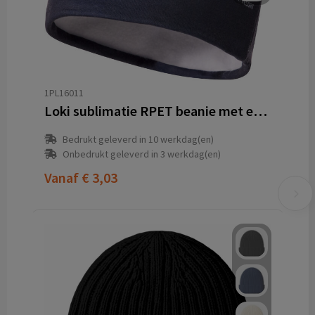
1PL16011
Loki sublimatie RPET beanie met een fleecelaag
Bedrukt geleverd in 10 werkdag(en)
Onbedrukt geleverd in 3 werkdag(en)
Vanaf
€ 3,03