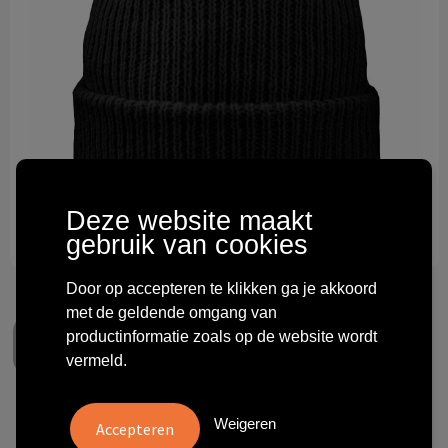
Technologie & gadgets
Themageschenken
Overig
Deze website maakt
gebruik van cookies
Door op accepteren te klikken ga je akkoord
met de geldende omgang van
productinformatie zoals op de website wordt
vermeld.
Luxury fine rib beanie
Weigeren