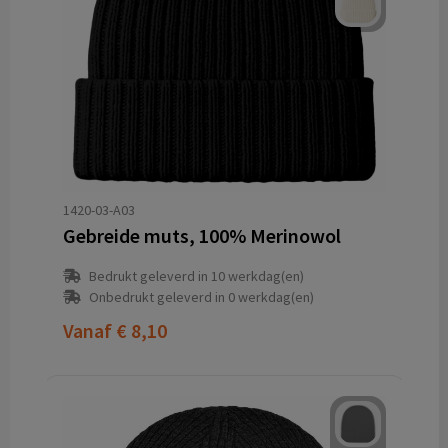
1420-03-A03
Gebreide muts, 100% Merinowol
Bedrukt geleverd in 10 werkdag(en)
Onbedrukt geleverd in 0 werkdag(en)
Vanaf
€ 8,10