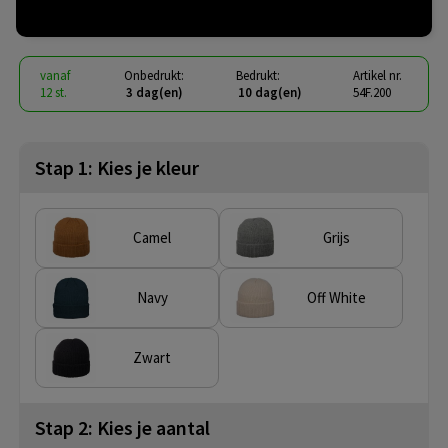
€ 3,56
vanaf
excl. btw -
bekijk staffel
vanaf
Onbedrukt:
Bedrukt:
Artikel nr.
12 st.
3 dag(en)
10 dag(en)
54F.200
Stap 1: Kies je kleur
Camel
Grijs
Navy
Off White
Zwart
Stap 2: Kies je aantal