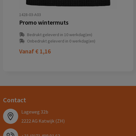
1428-03-A03
Promo wintermuts
Bedrukt geleverd in 10 werkdag(en)
Onbedrukt geleverd in 0 werkdag(en)
Vanaf
€ 1,16
Contact
Lageweg 32b
2222 AG Katwijk (ZH)