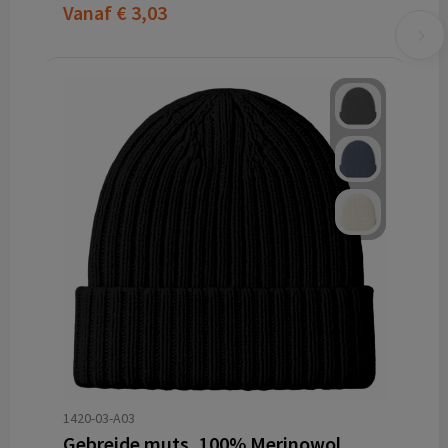
Vanaf
€ 3,03
1420-03-A03
Gebreide muts, 100% Merinowol