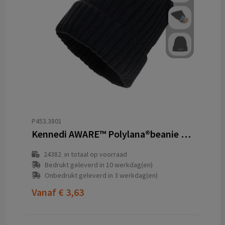
P453.3801
Kennedi AWARE™ Polylana®beanie met brede rib
24382
in totaal op voorraad
Bedrukt geleverd in 10 werkdag(en)
Onbedrukt geleverd in 3 werkdag(en)
Vanaf
€ 3,63