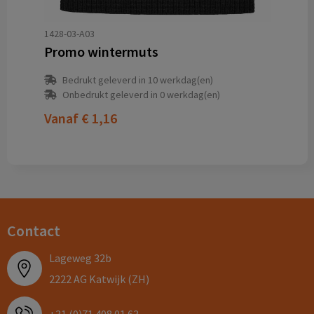
1428-03-A03
Promo wintermuts
Bedrukt geleverd in 10 werkdag(en)
Onbedrukt geleverd in 0 werkdag(en)
Vanaf
€ 1,16
Contact
Lageweg 32b
2222 AG Katwijk (ZH)