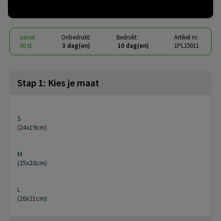
€ 1,85
vanaf
excl. btw -
bekijk staffel
vanaf
Onbedrukt:
Bedrukt:
Artikel nr.
50 st.
3 dag(en)
10 dag(en)
1PL15011
Stap 1: Kies je maat
S
(24x19cm)
M
(25x20cm)
L
(26x21cm)