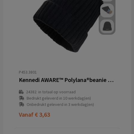
P453.3801
Kennedi AWARE™ Polylana®beanie met brede rib
24382
in totaal op voorraad
Bedrukt geleverd in 10 werkdag(en)
Onbedrukt geleverd in 3 werkdag(en)
Vanaf
€ 3,63