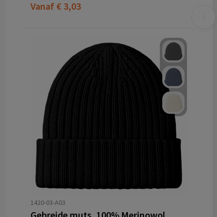
Vanaf
€ 3,03
1420-03-A03
Gebreide muts, 100% Merinowol