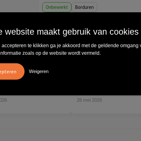
Onbewerkt
Borduren
Wat anderen zeggen
 website maakt gebruik van cookies
 accepteren te klikken ga je akkoord met de geldende omgang 
informatie zoals op de website wordt vermeld.
vreden over
"Ze denken in oplossingen.
10
oom/Ravelli Relatie
De bestelde artikelen waren
Weigeren
en. Het contact was
van goede kwaliteit en op
ijk en prettig, we w..."
korte termijn toch o..."
tien
Carola
2026
28 mei 2026