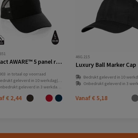
351
46G.215
Impact AWARE™ 5 panel recycled katoenen truckercap
Luxury Ball Marker Cap
903
in totaal op voorraad
Bedrukt geleverd in 10 werkdag
edrukt geleverd in 10 werkdag(en)
Onbedrukt geleverd in 3 werkdag
nbedrukt geleverd in 3 werkdag(en)
af
€ 2,44
Vanaf
€ 5,18