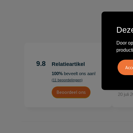
Deze
Door op
product
"Erg te
Hoogenb
9.8
Relatieartikel
Artikel
100%
beveelt ons aan!
persoonl
(11 beoordelingen)
Leon
Beoordeel ons
20 juli 