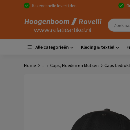
Razendsnelle levertijden
G
Alle categorieën
Kleding & textiel
F
Home
...
Caps, Hoeden en Mutsen
Caps bedruk