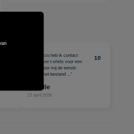
van
"Met Jacco heb ik contact
10
10
gehad over t-shirts voor een
beurs. Voor mij de eerste
keer en het bestand ..."
Mariëlle
15 april 2026