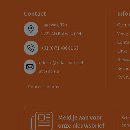
Contact
Info
Lageweg 32b
Over 
2222 AG Katwijk (ZH)
Veelg
Conta
+31 (0)71 408 01 63
Links
Nieuw
offerte@relatieartikel-
Retou
attentie.nl
KvK n
Contacteer ons
Meld je aan voor
Schr
onze nieuwsbrief
één 