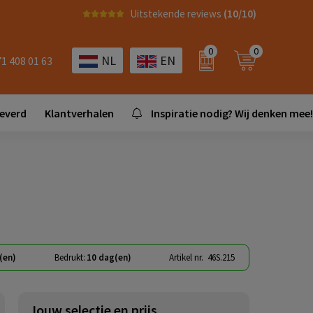
Uitstekende reviews
(10/10)
0
0
NL
EN
71 408 01 63
leverd
Klantverhalen
Inspiratie nodig? Wij denken mee!
(en)
Bedrukt:
10 dag(en)
Artikel nr.
46S.215
Jouw selectie en prijs