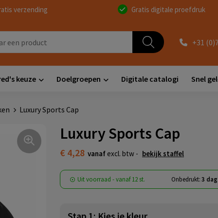
ratis verzending
Gratis digitale proefdruk
+31 (0)
red's keuze
Doelgroepen
Digitale catalogi
Snel ge
ken
Luxury Sports Cap
Luxury Sports Cap
€ 4,28
vanaf
excl. btw -
bekijk staffel
Uit voorraad -
vanaf
12 st.
Onbedrukt:
3 dag
Stap 1: Kies je kleur