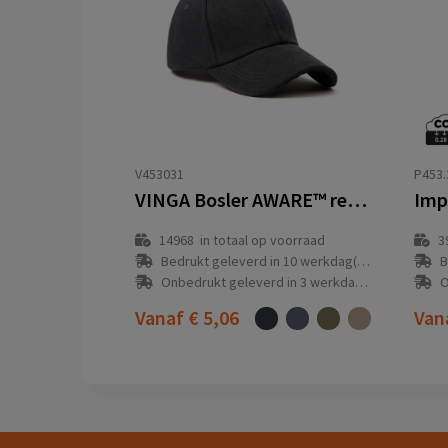
V453031
P453.
VINGA Bosler AWARE™ recycled canvas cap
14968
in totaal op voorraad
3
Bedrukt geleverd in 10 werkdag(en)
B
Onbedrukt geleverd in 3 werkdag(en)
O
Vanaf
€ 5,06
Van