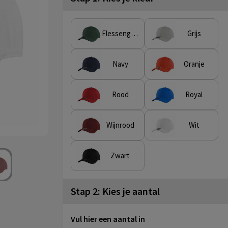
Flessengroen
Grijs
Navy
Oranje
Rood
Royal
Wijnrood
Wit
Zwart
Stap 2: Kies je aantal
Vul hier een aantal in