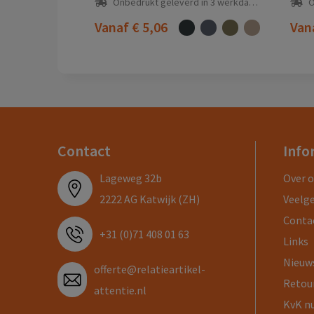
Onbedrukt geleverd in 3 werkdag(en)
O
Vanaf
€ 5,06
Van
Contact
Info
Lageweg 32b
Over 
2222 AG Katwijk (ZH)
Veelg
Conta
+31 (0)71 408 01 63
Links
Nieuw
offerte@relatieartikel-
Retou
attentie.nl
KvK n