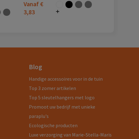
Vanaf
€
3,83
Blog
Handige accessoires voor in de tuin
Top 3 zomer artikelen
Top 5 sleutelhangers met logo
Promoot uw bedrijf met unieke
paraplu's
Ecologische producten
Luxe verzorging van Marie-Stella-Maris