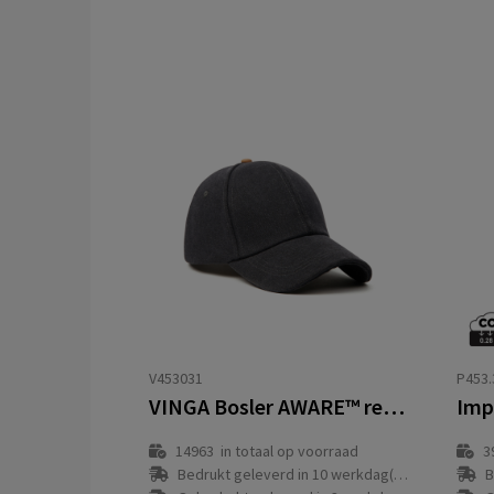
V453031
P453.
VINGA Bosler AWARE™ recycled canvas cap
14963
in totaal op voorraad
3
Bedrukt geleverd in 10 werkdag(en)
B