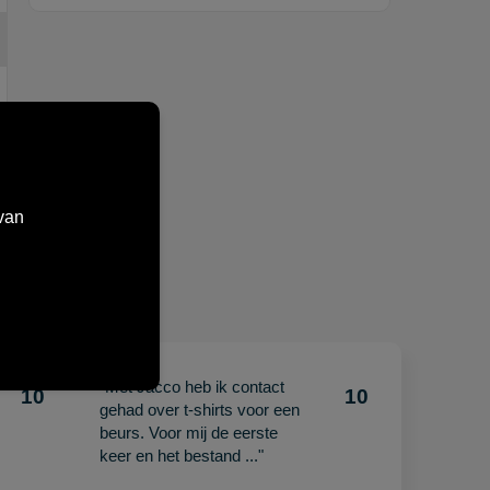
van
"Met Jacco heb ik contact
10
10
gehad over t-shirts voor een
beurs. Voor mij de eerste
keer en het bestand ..."