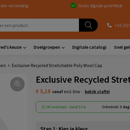
ratis verzending
Gratis digitale proefdruk
+31 (0)
red's keuze
Doelgroepen
Digitale catalogi
Snel ge
ken
Exclusive Recycled Stretchable Poly Wool Cap
Exclusive Recycled Stre
€ 5,18
vanaf
excl. btw -
bekijk staffel
Uit voorraad -
vanaf
12 st.
Onbedrukt:
3 dag
Stap 1: Kies je kleur