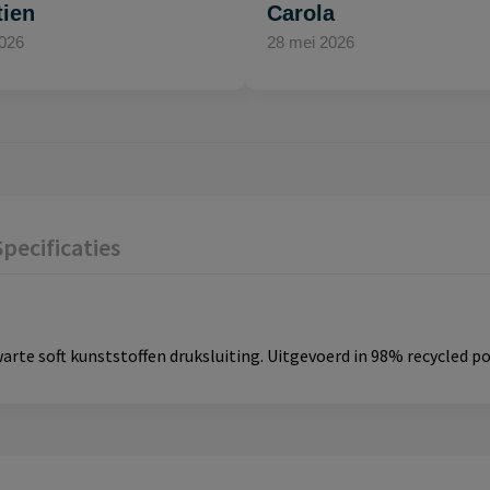
tien
Carola
2026
28 mei 2026
Specificaties
arte soft kunststoffen druksluiting. Uitgevoerd in 98% recycled p