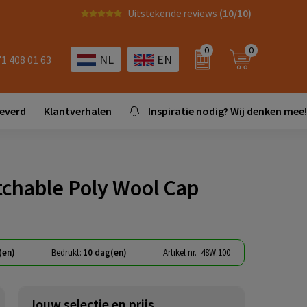
Uitstekende reviews
(10/10)
0
0
NL
EN
71 408 01 63
leverd
Klantverhalen
Inspiratie nodig? Wij denken mee!
tchable Poly Wool Cap
(en)
Bedrukt:
10 dag(en)
Artikel nr.
48W.100
Jouw selectie en prijs