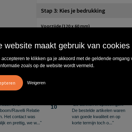
Stap 3: Kies je bedrukking
Voorzijde (120 x 60 mm)
Onbewerkt
Borduren
 website maakt gebruik van cookies
Linkerkant, rechterkant (60 x 40 mm)
Onbewerkt
Borduren
 accepteren te klikken ga je akkoord met de geldende omgang 
informatie zoals op de website wordt vermeld.
Wat anderen zeggen
Weigeren
vreden over
"Ze denken in oplossingen.
10
oom/Ravelli Relatie
De bestelde artikelen waren
en. Het contact was
van goede kwaliteit en op
ijk en prettig, we w..."
korte termijn toch o..."