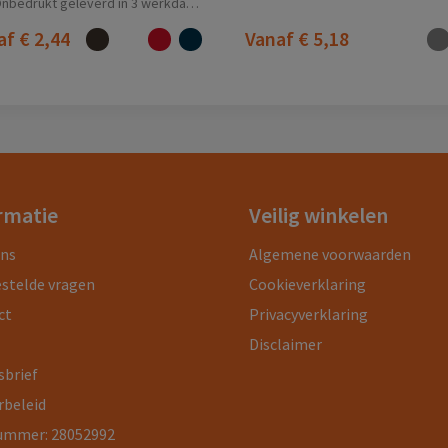
nbedrukt geleverd in 3 werkdag(en)
af
€ 2,44
Vanaf
€ 5,18
rmatie
Veilig winkelen
ons
Algemene voorwaarden
estelde vragen
Cookieverklaring
ct
Privacyverklaring
Disclaimer
sbrief
rbeleid
ummer: 28052992