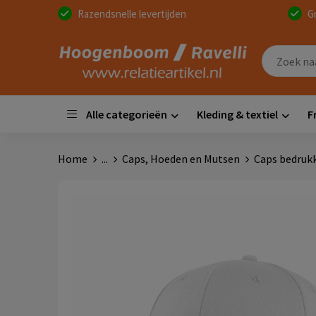
Razendsnelle levertijden
G
Alle categorieën
Kleding & textiel
F
Home
...
Caps, Hoeden en Mutsen
Caps bedruk