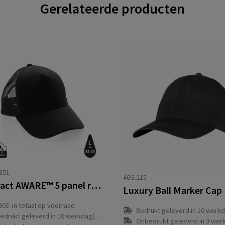
Gerelateerde producten
351
46G.215
Impact AWARE™ 5 panel recycled katoenen truckercap
Luxury Ball Marker Cap
903
in totaal op voorraad
Bedrukt geleverd in 10 werkdag
edrukt geleverd in 10 werkdag(en)
Onbedrukt geleverd in 3 werkdag