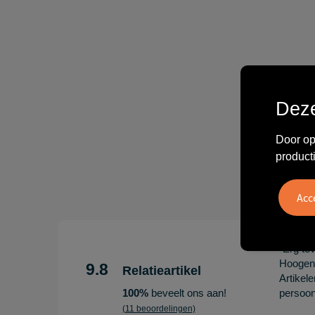
Deze
Door op
product
"Erg te
Hoogenb
9.8
Relatieartikel
Artikel
100%
beveelt ons aan!
persoonl
(11 beoordelingen)