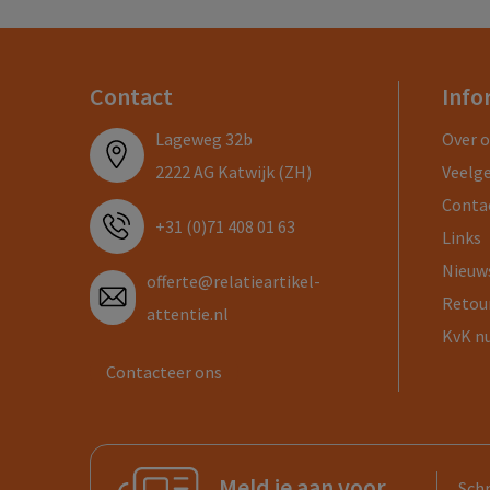
Contact
Info
Lageweg 32b
Over 
2222 AG Katwijk (ZH)
Veelg
Conta
+31 (0)71 408 01 63
Links
Nieuw
offerte@relatieartikel-
Retou
attentie.nl
KvK n
Contacteer ons
Meld je aan voor
Schr