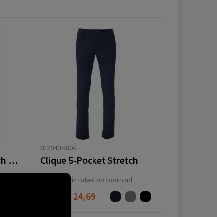
022040-580-3
Clique 5-Pocket Stretch Light
Clique 5-Pocket Stretch
11895
in totaal op voorraad
Vanaf
€ 24,69