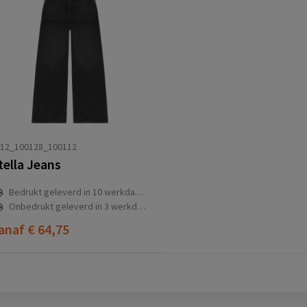
712_100128_100112
tella Jeans
Bedrukt geleverd in 10 werkdag(en)
Onbedrukt geleverd in 3 werkdag(en)
anaf
€ 64,75