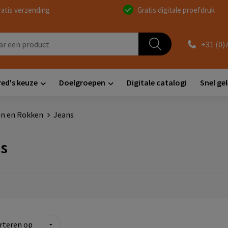
ratis verzending
Gratis digitale proefdruk
+31 (0)
red's keuze
Doelgroepen
Digitale catalogi
Snel ge
n en Rokken
Jeans
s