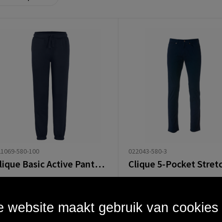
022043-580-3
1069-580-100
Clique Basic Active Pants Junior
1427
in totaal op voorraad
6455
in totaal op voorraad
anaf
€ 14,21
Vanaf
€ 21,30
 website maakt gebruik van cookies