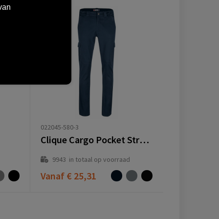
van
022045-580-3
Clique Cargo Pocket Stretch
9943
in totaal op voorraad
Vanaf
€ 25,31