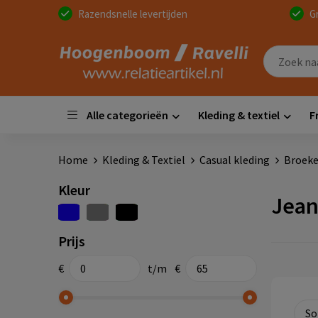
Razendsnelle levertijden
G
Alle categorieën
Kleding & textiel
F
Home
Kleding & Textiel
Casual kleding
Broeke
Kleur
Jean
Prijs
€
t/m
€