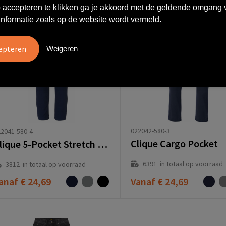
 accepteren te klikken ga je akkoord met de geldende omgang 
informatie zoals op de website wordt vermeld.
Weigeren
022042-580-3
2041-580-4
Clique Cargo Pocket
Clique 5-Pocket Stretch Women
6391
in totaal op voorraad
3812
in totaal op voorraad
anaf
€ 24,69
Vanaf
€ 24,69