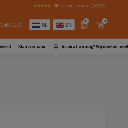
Uitstekende reviews
(10/10)
0
0
NL
EN
71 408 01 63
leverd
Klantverhalen
Inspiratie nodig? Wij denken mee!