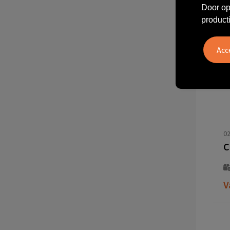
Door op
product
02
V