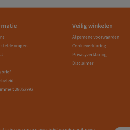
rmatie
Veilig winkelen
ons
Algemene voorwaarden
estelde vragen
Cookieverklaring
ct
Privacyverklaring
Disclaimer
sbrief
rbeleid
ummer: 28052992
ijf je in voor onze nieuwsbrief en mis nooit meer