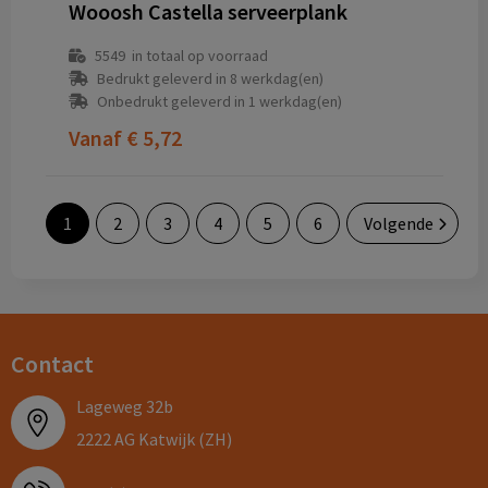
Wooosh Castella serveerplank
5549
in totaal op voorraad
Bedrukt geleverd in 8 werkdag(en)
Onbedrukt geleverd in 1 werkdag(en)
Vanaf
€ 5,72
1
2
3
4
5
6
Volgende
Contact
Lageweg 32b
2222 AG Katwijk (ZH)