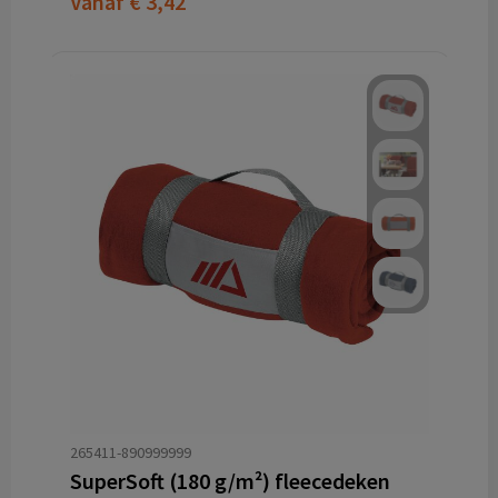
Vanaf
€ 3,42
265411-890999999
SuperSoft (180 g/m²) fleecedeken