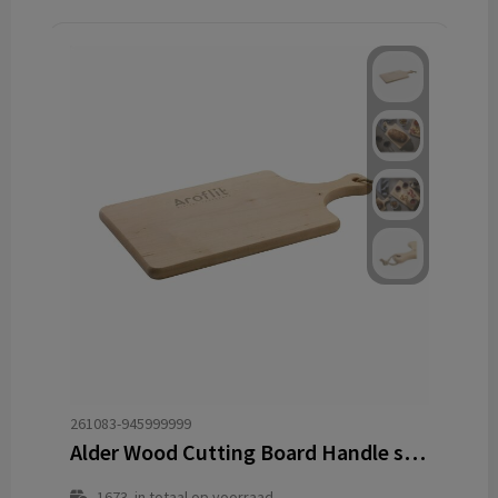
261083-945999999
Alder Wood Cutting Board Handle snijplank
1673
in totaal op voorraad