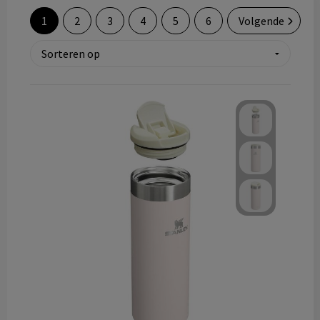
Technologie & gadgets
1
2
3
4
5
6
Volgende
Themageschenken
Overig