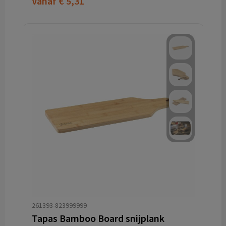
Vanaf
€ 5,31
261393-823999999
Tapas Bamboo Board snijplank