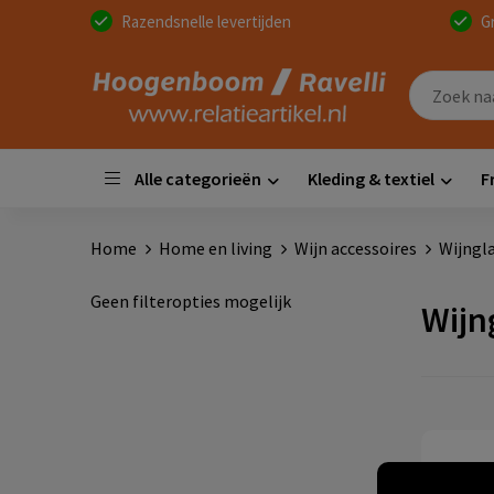
Razendsnelle levertijden
G
Alle categorieën
Kleding & textiel
F
Home
Home en living
Wijn accessoires
Wijngl
Geen filteropties mogelijk
Wijn