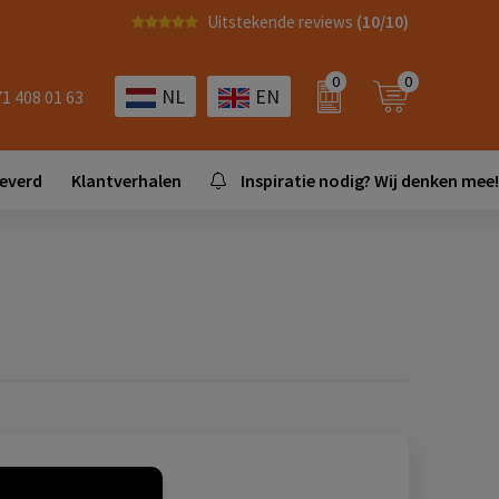
Uitstekende reviews
(10/10)
0
0
NL
EN
71 408 01 63
leverd
Klantverhalen
Inspiratie nodig? Wij denken mee!