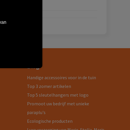
van
Blog
Handige accessoires voor in de tuin
Top 3 zomer artikelen
Top 5 sleutelhangers met logo
Promoot uw bedrijf met unieke
paraplu's
Ecologische producten
Luxe verzorging van Marie-Stella-Maris