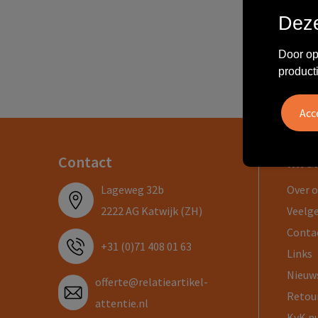
Deze
Geen
Door op
product
Contact
Info
Lageweg 32b
Over 
2222 AG Katwijk (ZH)
Veelg
Conta
+31 (0)71 408 01 63
Links
Nieuw
offerte@relatieartikel-
Retou
attentie.nl
KvK n