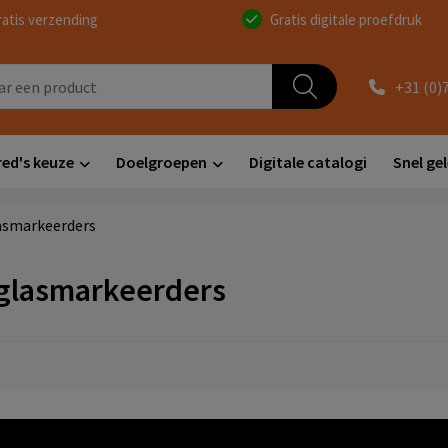
ratis verzending
Gratis digitale proefdruk
+31 (0)
red's keuze
Doelgroepen
Digitale catalogi
Snel ge
asmarkeerders
glasmarkeerders