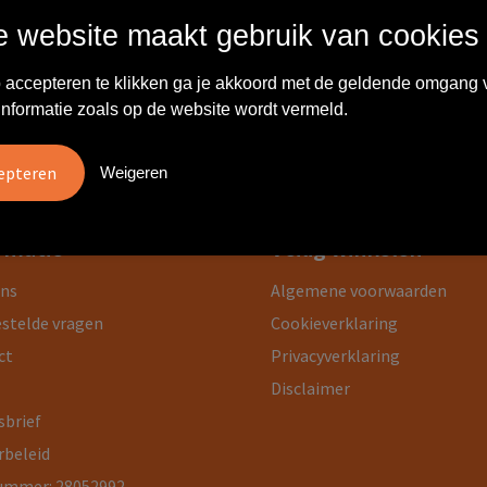
 website maakt gebruik van cookies
 resultaten gevonden.
 accepteren te klikken ga je akkoord met de geldende omgang 
informatie zoals op de website wordt vermeld.
Weigeren
rmatie
Veilig winkelen
ons
Algemene voorwaarden
estelde vragen
Cookieverklaring
ct
Privacyverklaring
Disclaimer
sbrief
rbeleid
ummer: 28052992