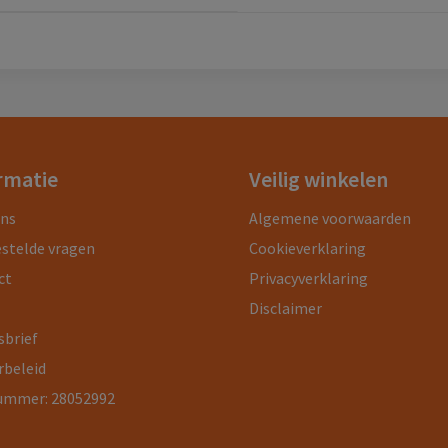
rmatie
Veilig winkelen
ons
Algemene voorwaarden
estelde vragen
Cookieverklaring
ct
Privacyverklaring
Disclaimer
sbrief
rbeleid
ummer: 28052992