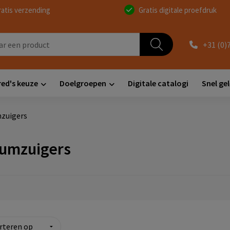
ratis verzending
Gratis digitale proefdruk
+31 (0)
red's keuze
Doelgroepen
Digitale catalogi
Snel ge
zuigers
umzuigers