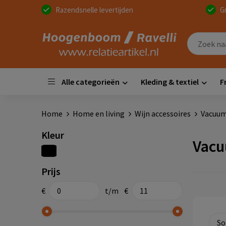
Razendsnelle levertijden
G
Alle categorieën
Kleding & textiel
F
Home
Home en living
Wijn accessoires
Vacuum
Kleur
Vacu
Prijs
€
t/m
€