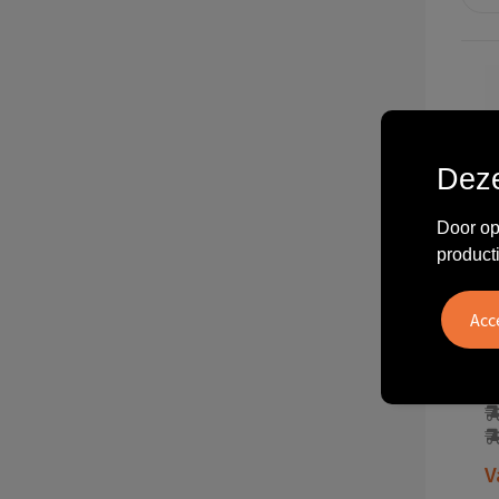
Deze
Door op
product
80
V