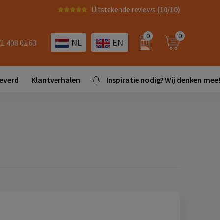
Uitstekende reviews
(10/10)
0
0
NL
EN
71 408 01 63
leverd
Klantverhalen
Inspiratie nodig? Wij denken mee!