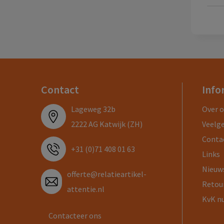
Contact
Info
Lageweg 32b
Over 
2222 AG Katwijk (ZH)
Veelg
Conta
+31 (0)71 408 01 63
Links
Nieuw
offerte@relatieartikel-
Retou
attentie.nl
KvK n
Contacteer ons