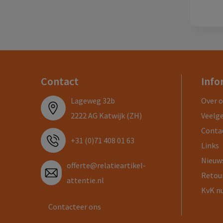
Contact
Info
Lageweg 32b
Over 
2222 AG Katwijk (ZH)
Veelg
Conta
+31 (0)71 408 01 63
Links
Nieuw
offerte@relatieartikel-
Retou
attentie.nl
KvK n
Contacteer ons