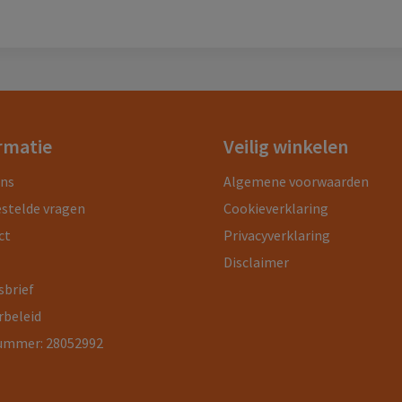
rmatie
Veilig winkelen
ons
Algemene voorwaarden
estelde vragen
Cookieverklaring
ct
Privacyverklaring
Disclaimer
sbrief
rbeleid
ummer: 28052992