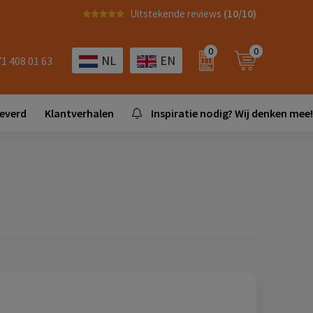
Uitstekende reviews
(10/10)
0
0
NL
EN
71 408 01 63
leverd
Klantverhalen
Inspiratie nodig? Wij denken mee!