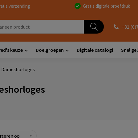
ratis verzending
Gratis digitale proefdruk
+31 (0)
red's keuze
Doelgroepen
Digitale catalogi
Snel ge
Dameshorloges
shorloges