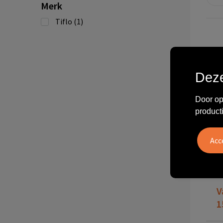
Merk
Tiflo
(1)
Deze
Door op
product
60
H
V
1