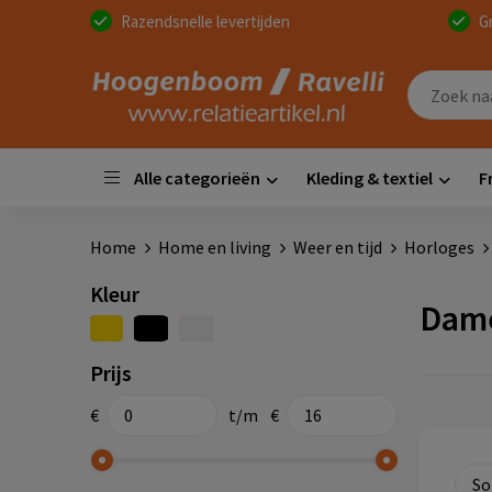
Razendsnelle levertijden
G
Alle categorieën
Kleding & textiel
F
Home
Home en living
Weer en tijd
Horloges
Kleur
Dame
Prijs
€
t/m
€