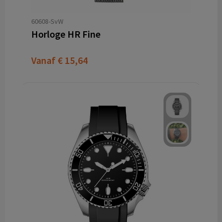
60608-SvW
Horloge HR Fine
Vanaf
€ 15,64