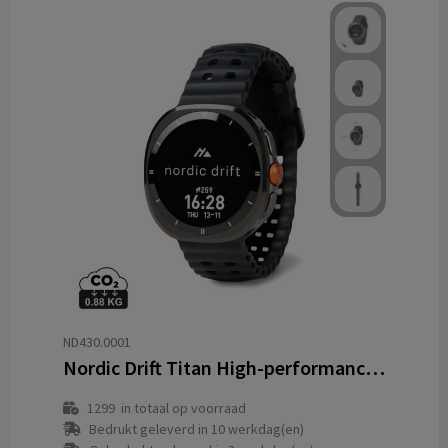
ND430.0001
Nordic Drift Titan High-performance horloge
1299
in totaal op voorraad
Bedrukt geleverd in 10 werkdag(en)