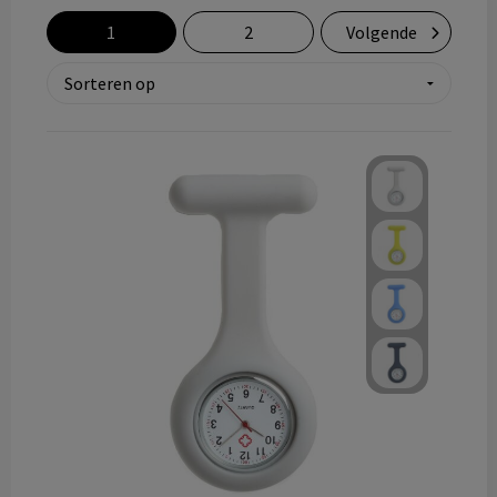
Technologie & gadgets
1
2
Volgende
Themageschenken
Overig