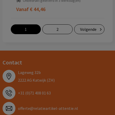
Onbedrukt geleverd in 3 werkdag(en)
Vanaf
€ 44,46
1
2
Volgende
Contact
Lageweg 32b
2222 AG Katwijk (ZH)
+31 (0)71 408 01 63
offerte@relatieartikel-attentie.nl