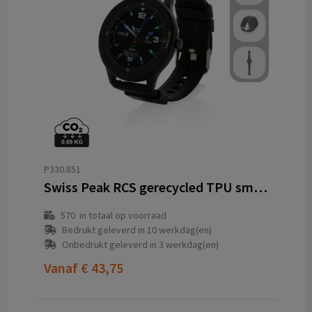
P330.851
Swiss Peak RCS gerecycled TPU smart watch
570
in totaal op voorraad
Bedrukt geleverd in 10 werkdag(en)
Onbedrukt geleverd in 3 werkdag(en)
Vanaf
€ 43,75