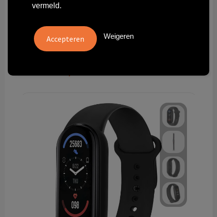
vermeld.
90005-B
Weigeren
Verpleegstershorloge Nova
Vanaf
€ 6,36