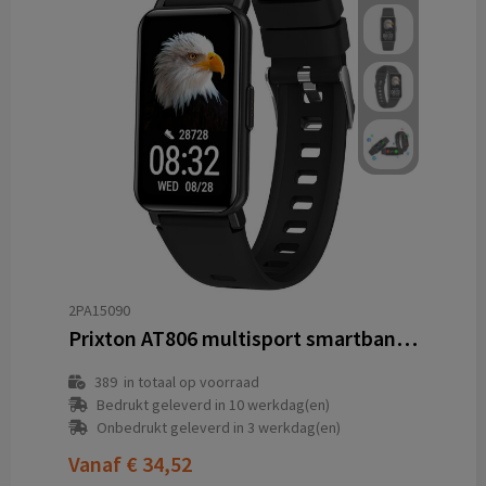
2PA15090
Prixton AT806 multisport smartband met gps
389
in totaal op voorraad
Bedrukt geleverd in 10 werkdag(en)
Onbedrukt geleverd in 3 werkdag(en)
Vanaf
€ 34,52