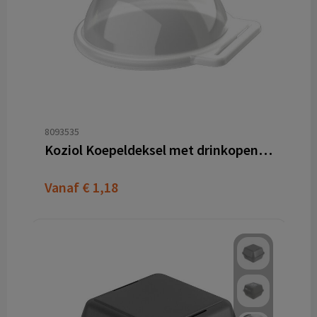
8093535
Koziol Koepeldeksel met drinkopening 300–500 ml MOVE LID DOME
Vanaf
€ 1,18