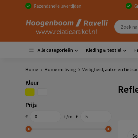
Razendsnelle levertijden
G
Alle categorieën
Kleding & textiel
F
Home
Home en living
Veiligheid, auto- en fietsa
Kleur
Refl
Prijs
€
t/m
€