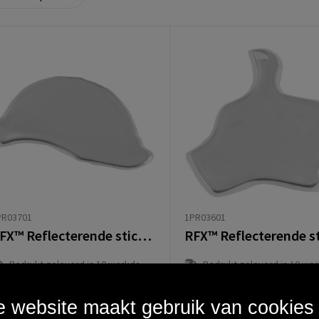
1PR03601
PR03701
RFX™ Reflecterende sticker helm
Bedrukt geleverd in 10 werkdag
Bedrukt geleverd in 10 werkdag(en)
Onbedrukt geleverd in 3 werkda
Onbedrukt geleverd in 3 werkdag(en)
anaf
€ 0,30
Vanaf
€ 0,30
 website maakt gebruik van cookies