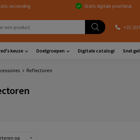
ratis verzending
Gratis digitale proefdruk
+31 (0)
red's keuze
Doelgroepen
Digitale catalogi
Snel ge
ccessoires
Reflectoren
ectoren