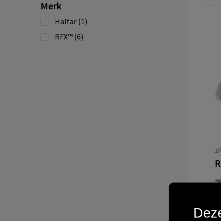
Merk
Halfar
(1)
RFX™
(6)
1
V
Deze