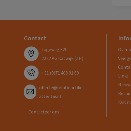
Contact
Info
Lageweg 32b
Over 
2222 AG Katwijk (ZH)
Veelg
Conta
+31 (0)71 408 01 63
Links
Nieuw
offerte@relatieartikel-
Retou
attentie.nl
KvK n
Contacteer ons