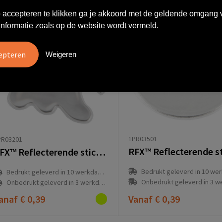
 accepteren te klikken ga je akkoord met de geldende omgang 
informatie zoals op de website wordt vermeld.
Weigeren
1PR03501
PR03201
RFX™ Reflecterende sticker spook klein
Bedrukt geleverd in 10 werkdag
Bedrukt geleverd in 10 werkdag(en)
Onbedrukt geleverd in 3 werkda
Onbedrukt geleverd in 3 werkdag(en)
anaf
€ 0,39
Vanaf
€ 0,39