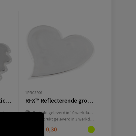
1PR03901
RFX™ Reflecterende sticker duim
RFX™ Reflecterende grote hartjessticker
(en)
Bedrukt geleverd in 10 werkdag(en)
g(en)
Onbedrukt geleverd in 3 werkdag(en)
Vanaf
€ 0,30