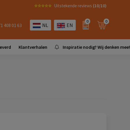
Uitstekende reviews
(10/10)
0
0
NL
EN
71 408 01 63
leverd
Klantverhalen
Inspiratie nodig? Wij denken mee!