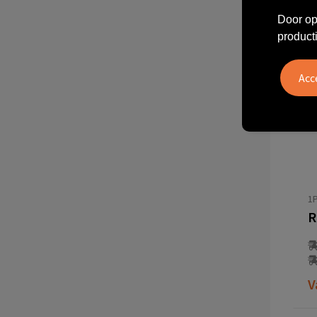
Door op
product
1
V