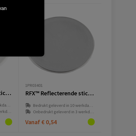
van
1PR03401
RFX™ Reflecterende sticker rond klein
RFX™ Reflecterende sticker rond groot
(en)
Bedrukt geleverd in 10 werkdag(en)
g(en)
Onbedrukt geleverd in 3 werkdag(en)
Vanaf
€ 0,54