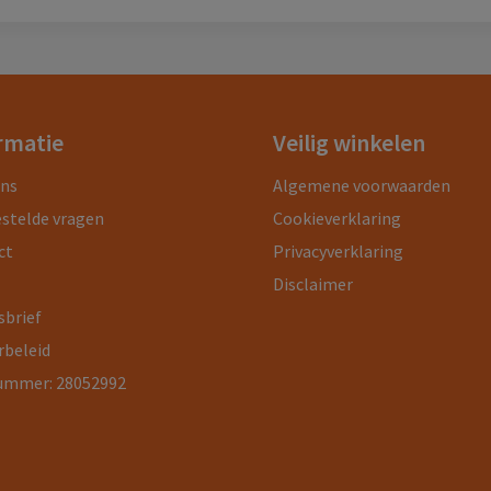
rmatie
Veilig winkelen
ons
Algemene voorwaarden
estelde vragen
Cookieverklaring
ct
Privacyverklaring
Disclaimer
sbrief
rbeleid
ummer: 28052992