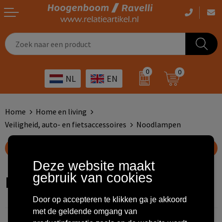
Casual kleding
Tassen bedrukken
Zorg
Drinkwaren
0
0
NL
EN
Werkkleding
Outdoor artikelen bedrukken
Transport
Giveaways
Sportkleding
Giveaways bedrukken
Horeca
Outdoor
Home
Home en living
Veiligheid, auto- en fietsaccessoires
Noodlampen
Overig
ICT
Home & living
Toon filteropties
Kunst & cultuur
Tassen
Deze website maakt
gebruik van cookies
Noodlampen
Kinderopvang
Office
Door op accepteren te klikken ga je akkoord
Landbouw
Schrijfwaren
met de geldende omgang van