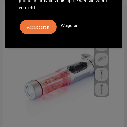
productinformatie zoals op de website wordt
Technologie & gadgets
vermeld.
Themageschenken
Weigeren
Overig