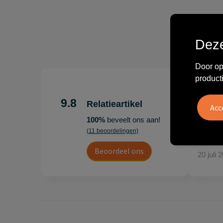
Deze
Door op
product
"Erg te
Hoogenb
9.8
Relatieartikel
Artikel
100%
beveelt ons aan!
persoonl
(11 beoordelingen)
Leon
Beoordeel ons
20 juli 