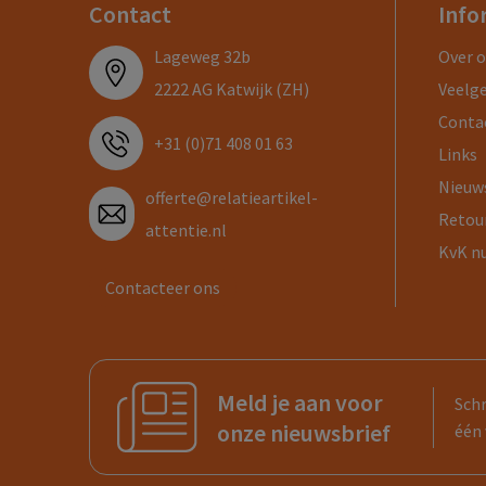
Contact
Info
Lageweg 32b
Over 
2222 AG Katwijk (ZH)
Veelg
Conta
+31 (0)71 408 01 63
Links
Nieuw
offerte@relatieartikel-
Retou
attentie.nl
KvK n
Contacteer ons
Meld je aan voor
Schr
onze nieuwsbrief
één 