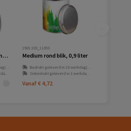
1901.103_11050
Groot blik met embossing en gevuld met snoep
Medium rond blik, 0,9 liter
(en)
Bedrukt geleverd in 10 werkdag(en)
(en)
Onbedrukt geleverd in 3 werkdag(en)
Vanaf
€ 4,72