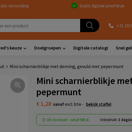
ratis verzending
Gratis digitale proefdruk
+31 (0)
red's keuze
Doelgroepen
Digitale catalogi
Snel ge
ud
Mini scharnierblikje met doming, gevuld met pepermunt
Mini scharnierblikje me
pepermunt
€ 1,28
vanaf
excl. btw -
bekijk staffel
Uit voorraad -
vanaf
500 st.
Onbedrukt:
3 dag(e