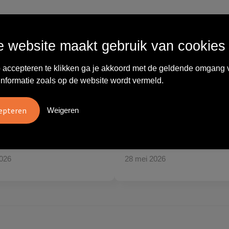
Wat anderen zeggen
 website maakt gebruik van cookies
 accepteren te klikken ga je akkoord met de geldende omgang 
informatie zoals op de website wordt vermeld.
vreden over
"Ze denken in oplossingen.
10
oom/Ravelli Relatie
De bestelde artikelen waren
Weigeren
en. Het contact was
van goede kwaliteit en op
ijk en prettig, we w..."
korte termijn toch o..."
tien
Carola
2026
28 mei 2026