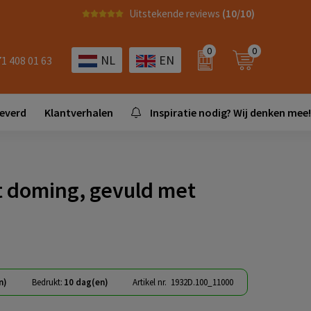
Uitstekende reviews
(10/10)
0
0
NL
EN
71 408 01 63
leverd
Klantverhalen
Inspiratie nodig? Wij denken mee!
t doming, gevuld met
n)
Bedrukt:
10 dag(en)
Artikel nr.
1932D.100_11000