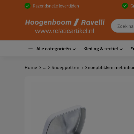
Razendsnelle levertijden
G
Alle categorieën
Kleding & textiel
F
Home
...
Snoeppotten
Snoepblikken met inho