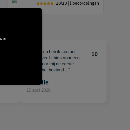
10/10
| 1
beoordelingen
van
"Met Jacco heb ik contact
10
10
gehad over t-shirts voor een
beurs. Voor mij de eerste
keer en het bestand ..."
Mariëlle
15 april 2026