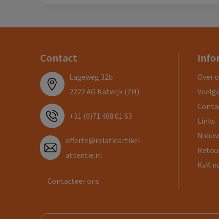
Contact
Info
Lageweg 32b
Over 
2222 AG Katwijk (ZH)
Veelg
Conta
+31 (0)71 408 01 63
Links
Nieuw
offerte@relatieartikel-
Retou
attentie.nl
KvK n
Contacteer ons