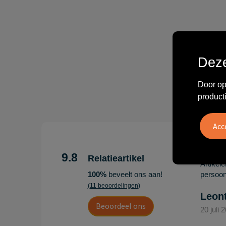
Deze
Door op
product
"Erg te
Hoogenb
9.8
Relatieartikel
Artikel
100%
beveelt ons aan!
persoonl
(11 beoordelingen)
Leon
Beoordeel ons
20 juli 