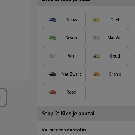
Blauw
Geel
Groen
Mat Wit
Wit
Goud
Mat Zwart
Oranje
Rood
Stap 2: Kies je aantal
Vul hier een aantal in