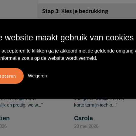
Stap 3: Kies je bedrukking
All-over (62 mm)
 website maakt gebruik van cookies
Full colour
 accepteren te klikken ga je akkoord met de geldende omgang 
Wat anderen zeggen
informatie zoals op de website wordt vermeld.
Weigeren
vreden over
"Ze denken in oplossingen.
10
oom/Ravelli Relatie
De bestelde artikelen waren
en. Het contact was
van goede kwaliteit en op
ijk en prettig, we w..."
korte termijn toch o..."
tien
Carola
2026
28 mei 2026