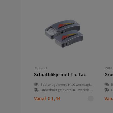
7500.103
1900.
Schuifblikje met Tic-Tac
Bedrukt geleverd in 10 werkdag(en)
B
Onbedrukt geleverd in 3 werkdag(en)
O
Vanaf
€ 1,44
Van