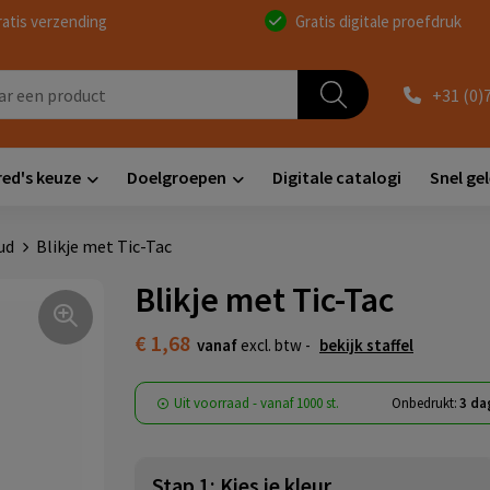
ratis verzending
Gratis digitale proefdruk
+31 (0)
red's keuze
Doelgroepen
Digitale catalogi
Snel ge
ud
Blikje met Tic-Tac
Blikje met Tic-Tac
€ 1,68
vanaf
excl. btw -
bekijk staffel
Uit voorraad -
vanaf
1000 st.
Onbedrukt:
3 da
Stap 1: Kies je kleur