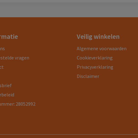
rmatie
Veilig winkelen
ons
Algemene voorwaarden
estelde vragen
Cookieverklaring
ct
Privacyverklaring
Disclaimer
sbrief
rbeleid
ummer: 28052992