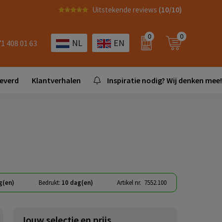
Uitstekende reviews
(10/10)
0
0
NL
EN
71 408 01 63
leverd
Klantverhalen
Inspiratie nodig? Wij denken mee!
g(en)
Bedrukt:
10 dag(en)
Artikel nr.
7552.100
Jouw selectie en prijs