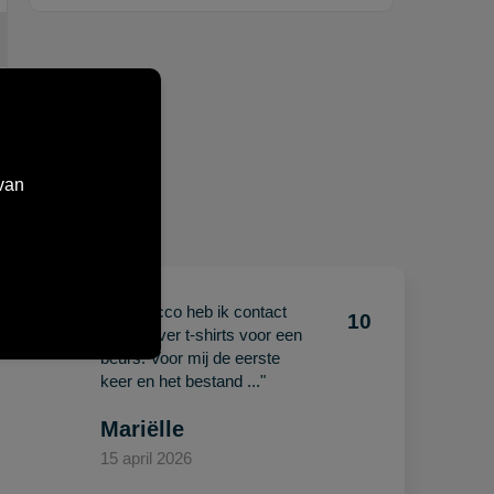
van
"Met Jacco heb ik contact
10
10
gehad over t-shirts voor een
beurs. Voor mij de eerste
keer en het bestand ..."
Mariëlle
15 april 2026