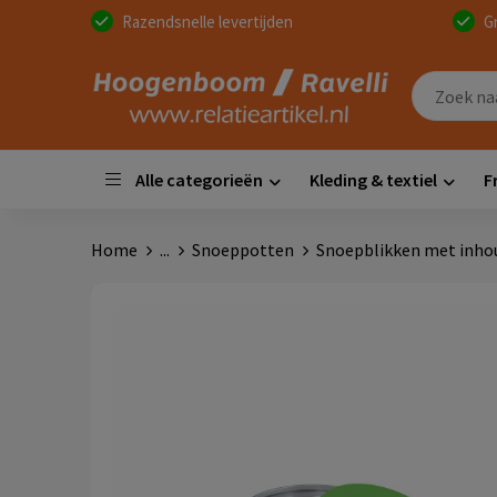
Razendsnelle levertijden
G
Alle categorieën
Kleding & textiel
F
Home
...
Snoeppotten
Snoepblikken met inho