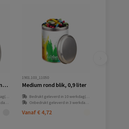
1901.103_11050
Groot blik met embossing en gevuld met snoep
Medium rond blik, 0,9 liter
(en)
Bedrukt geleverd in 10 werkdag(en)
(en)
Onbedrukt geleverd in 3 werkdag(en)
Vanaf
€ 4,72