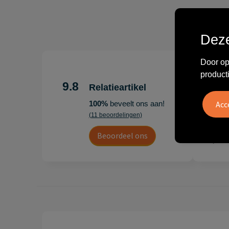
Deze
Door op
"Erg te
product
Hoogenb
9.8
Relatieartikel
Artikel
100%
beveelt ons aan!
persoonl
(11 beoordelingen)
Leon
Beoordeel ons
20 juli 