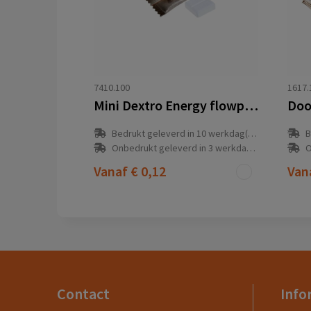
7410.100
1617.
Mini Dextro Energy flowpack
Bedrukt geleverd in 10 werkdag(en)
B
Onbedrukt geleverd in 3 werkdag(en)
O
Vanaf
€ 0,12
Van
Contact
Info