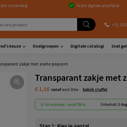
ratis verzending
Gratis digitale proefdruk
+31 (0)
red's keuze
Doelgroepen
Digitale catalogi
Snel ge
ansparant zakje met zoete popcorn
Transparant zakje met 
€ 1,16
vanaf
excl. btw -
bekijk staffel
Uit voorraad -
vanaf
250 st.
Onbedrukt:
3 dag
Stap 1: Kies je aantal