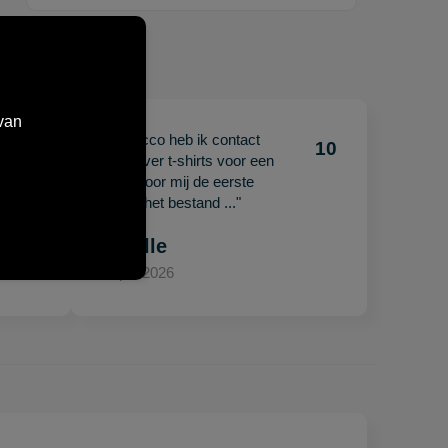
van
"Met Jacco heb ik contact
10
10
gehad over t-shirts voor een
beurs. Voor mij de eerste
keer en het bestand ..."
Mariëlle
15 april 2026