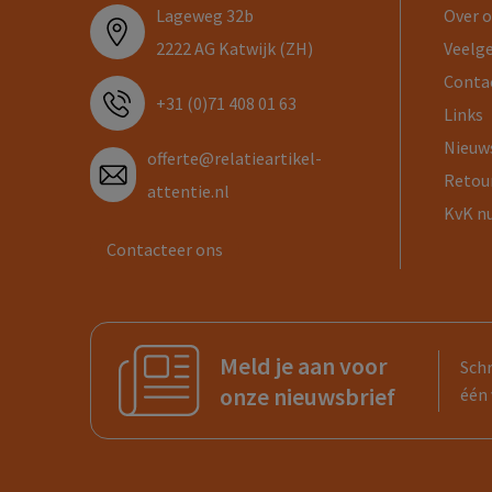
Lageweg 32b
Over 
2222 AG Katwijk (ZH)
Veelg
Conta
+31 (0)71 408 01 63
Links
Nieuw
offerte@relatieartikel-
Retou
attentie.nl
KvK n
Contacteer ons
Meld je aan voor
Schr
onze nieuwsbrief
één 