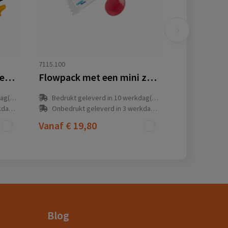
7115.100
Vruchtengummies in speciale vormen
Flowpack met een mini zuurtje
(en)
Bedrukt geleverd in 10 werkdag(en)
(en)
Onbedrukt geleverd in 3 werkdag(en)
Vanaf
€ 19,80
Blog