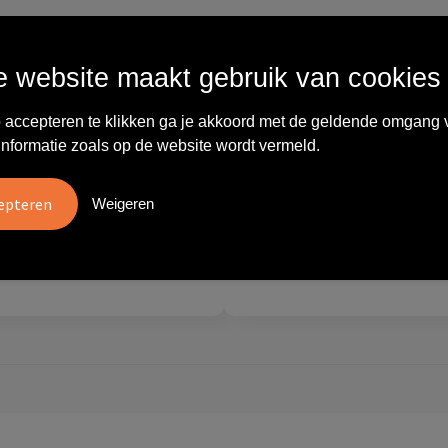
Wat anderen zeggen
 website maakt gebruik van cookies
 accepteren te klikken ga je akkoord met de geldende omgang 
vreden over
"Ze denken in oplossingen.
informatie zoals op de website wordt vermeld.
10
oom/Ravelli Relatie
De bestelde artikelen waren
en. Het contact was
van goede kwaliteit en op
ijk en prettig, we w..."
korte termijn toch o..."
Weigeren
tien
Carola
2026
28 mei 2026