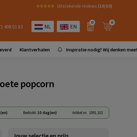
Uitstekende reviews
(10/10)
0
0
NL
EN
71 408 01 63
leverd
Klantverhalen
Inspiratie nodig? Wij denken mee!
zoete popcorn
(en)
Bedrukt:
10 dag(en)
Artikel nr.
1091.102
Jouw selectie en prijs