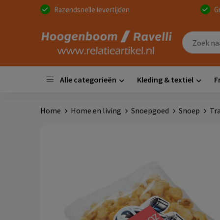
Razendsnelle levertijden
G
Alle categorieën
Kleding & textiel
F
Home
Home en living
Snoepgoed
Snoep
Tr