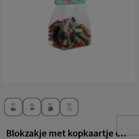
Technologie & gadgets
Themageschenken
Overig
Blokzakje met kopkaartje en