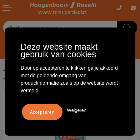
Casual kleding
Tassen bedrukken
Zorg
Drinkwaren
Deze website maakt
0
0
NL
EN
gebruik van cookies
Werkkleding
Outdoor artikelen bedrukken
Transport
Giveaways
Door op accepteren te klikken ga je akkoord
Sportkleding
Giveaways bedrukken
Horeca
Outdoor
Home
Home en living
Snoepgoed
Snoep
met de geldende omgang van
Blokzakje met kopkaartje en 100 gram snoep
productinformatie zoals op de website wordt
Overig
ICT
Home & living
vermeld.
Kunst & cultuur
Tassen
Weigeren
Kinderopvang
Office
Landbouw
Schrijfwaren