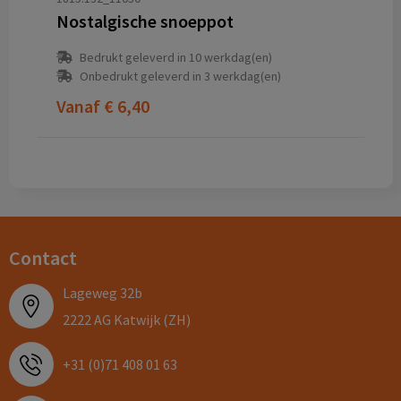
Nostalgische snoeppot
Bedrukt geleverd in 10 werkdag(en)
Onbedrukt geleverd in 3 werkdag(en)
Vanaf
€ 6,40
Contact
Lageweg 32b
2222 AG Katwijk (ZH)
+31 (0)71 408 01 63