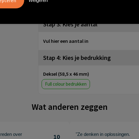
Weigeren
Stap 3: Kies je aantal
Vul hier een aantal in
Stap 4: Kies je bedrukking
Deksel (58,5 x 46 mm)
Full colour
Wat anderen zeggen
vreden over
"Ze denken in oplossingen.
10