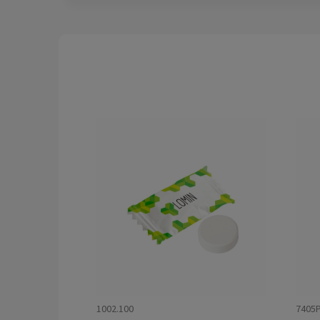
1002.100
7405P