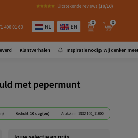
Uitstekende reviews
(10/10)
0
0
NL
EN
71 408 01 63
leverd
Klantverhalen
Inspiratie nodig? Wij denken mee!
evuld met pepermunt
en)
Bedrukt:
10 dag(en)
Artikel nr.
1932.100_11000
Jouw selectie en prijs