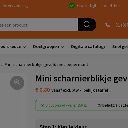
ratis verzending
Gratis digitale proefdruk
+31 (0)
red's keuze
Doelgroepen
Digitale catalogi
Snel ge
Mini scharnierblikje gevuld met pepermunt
Mini scharnierblikje g
€ 0,80
vanaf
excl. btw -
bekijk staffel
Uit voorraad -
vanaf
250 st.
Onbedrukt:
3 dag(
Stap 1: Kies je kleur