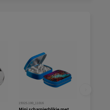
1932S.100_11016
Mini scharnierblikje met vorm pepermunt