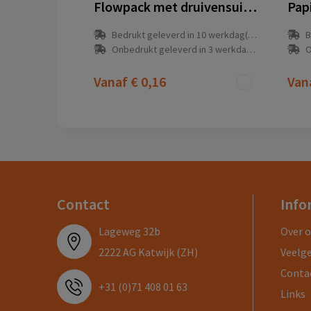
Flowpack met druivensuiker pepermunt
Pap
Bedrukt geleverd in 10 werkdag(en)
B
Onbedrukt geleverd in 3 werkdag(en)
O
Vanaf
€ 0,16
Van
Contact
Info
Lageweg 32b
Over 
2222 AG Katwijk (ZH)
Veelg
Conta
+31 (0)71 408 01 63
Links