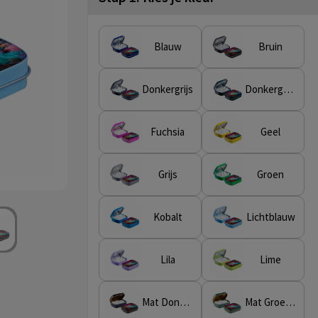
Blauw
Bruin
Donkergrijs
Donkergroen
Fuchsia
Geel
Grijs
Groen
Kobalt
Lichtblauw
Lila
Lime
Mat Donkerblauw/Goud
Mat Groen/Goud