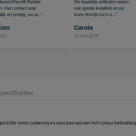
oom/Ravelli Relatie
De bestelde artikelen waren
en. Het contact was
van goede kwaliteit en op
ijk en prettig, we w..."
korte termijn toch o..."
tien
Carola
2026
28 mei 2026
Specificaties
ortlife mints suikervrij en voorzien van een full colour bedrukking