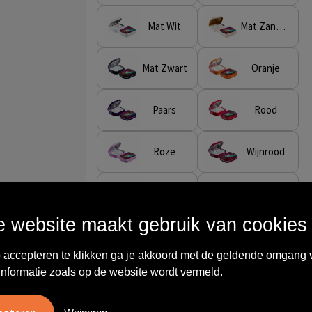
Mat Wit
Mat Zand/Goud
Mat Zwart
Oranje
Paars
Rood
Roze
Wijnrood
Wit
Zwart
 website maakt gebruik van cookies
Goud
Zilver
 accepteren te klikken ga je akkoord met de geldende omgang 
informatie zoals op de website wordt vermeld.
Stap 2: Soort