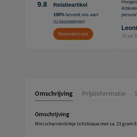
Hoogenb
9.8
Relatieartikel
Artikel
100%
beveelt ons aan!
persoonl
(11 beoordelingen)
Leon
Beoordeel ons
20 juli 
Omschrijving
Prijsinformatie
Omschrijving
Mini scharnierblikje lichtblauw met ca. 23 gram Sp