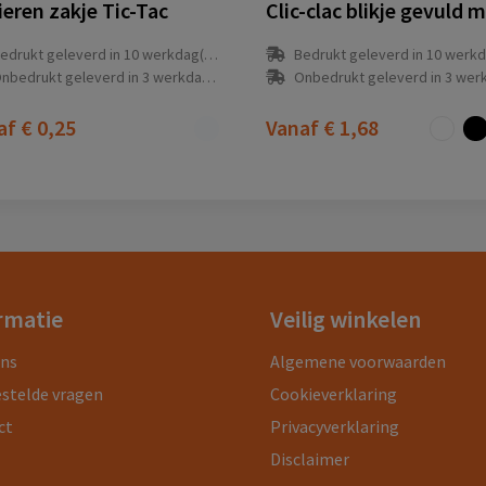
ieren zakje Tic-Tac
edrukt geleverd in 10 werkdag(en)
Bedrukt geleverd in 10 werkdag
nbedrukt geleverd in 3 werkdag(en)
Onbedrukt geleverd in 3 werkdag
af
€ 0,25
Vanaf
€ 1,68
rmatie
Veilig winkelen
ons
Algemene voorwaarden
estelde vragen
Cookieverklaring
ct
Privacyverklaring
Disclaimer