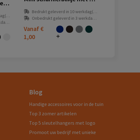
Clic-clac blikje gevuld met standaard vorm pepermunt
Bedrukt geleverd in 10 werkdag(en)
(en)
Onbedrukt geleverd in 3 werkdag(en)
(en)
Vanaf
€
1,00
Blog
Handige accessoires voor in de tuin
Top 3 zomer artikelen
Top 5 sleutelhangers met logo
Promoot uw bedrijf met unieke