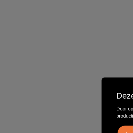
Deze
Door op
product