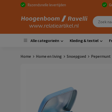
Razendsnelle levertijden
G
Alle categorieën
Kleding & textiel
F
Home
Home en living
Snoepgoed
Pepermunt