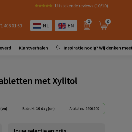
Uitstekende reviews
(10/10)
0
0
NL
EN
71 408 01 63
leverd
Klantverhalen
Inspiratie nodig? Wij denken mee!
bletten met Xylitol
(en)
Bedrukt:
10 dag(en)
Artikel nr.
1606.100
Jouw selectie en prijs