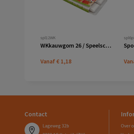
spl12WK
spl6p
WKkauwgom 26 / Speelschema
Vanaf
€ 1,18
Van
Contact
Info
Lageweg 32b
Over 