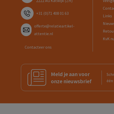
2222 AG Katwijk (ZH)
Veelg
Conta
+31 (0)71 408 01 63
Links
Nieuw
offerte@relatieartikel-
Retou
attentie.nl
KvK n
Contacteer ons
Meld je aan voor
Schr
onze nieuwsbrief
één 