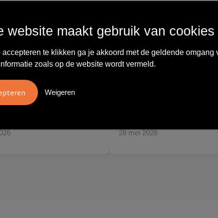
Wat anderen zeggen
 website maakt gebruik van cookies
 accepteren te klikken ga je akkoord met de geldende omgang 
informatie zoals op de website wordt vermeld.
vreden over
"Ze denken in oplossingen.
10
oom/Ravelli Relatie
De bestelde artikelen waren
en. Het contact was
van goede kwaliteit en op
Weigeren
ijk en prettig, we w..."
korte termijn toch o..."
tien
Carola
2026
28 mei 2026