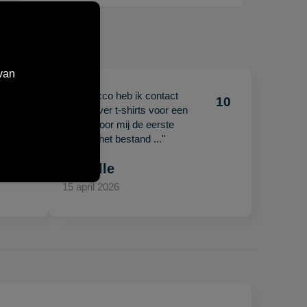
van
"Met Jacco heb ik contact
10
10
gehad over t-shirts voor een
beurs. Voor mij de eerste
keer en het bestand ..."
Mariëlle
15 april 2026