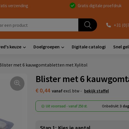
ratis verzending
Gratis digitale proefdruk
+31 (0)
red's keuze
Doelgroepen
Digitale catalogi
Snel ge
Blister met 6 kauwgomtabletten met Xylitol
Blister met 6 kauwgomta
€ 0,44
vanaf
excl. btw -
bekijk staffel
Uit voorraad -
vanaf
250 st.
Onbedrukt:
3 dag
Stap 1: Kies je aantal