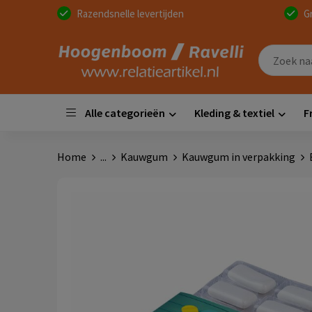
Razendsnelle levertijden
G
Alle categorieën
Kleding & textiel
F
Home
...
Kauwgum
Kauwgum in verpakking