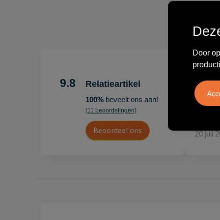
Deze
Door op
product
"Erg te
Hoogenb
9.8
Relatieartikel
Artikel
100%
beveelt ons aan!
persoonl
(11 beoordelingen)
Leon
Beoordeel ons
20 juli 