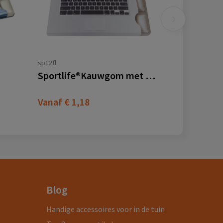
sp12fl
Sportlife®Kauwgom met Flap
Vanaf
€ 1,18
Blog
Handige accessoires voor in de tuin