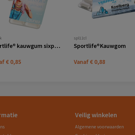
k
spl12cl
Sportlife® kauwgum sixpack
Sportlife®Kauwgom
af
€ 0,85
Vanaf
€ 0,88
rmatie
Veilig winkelen
ons
Algemene voorwaarden