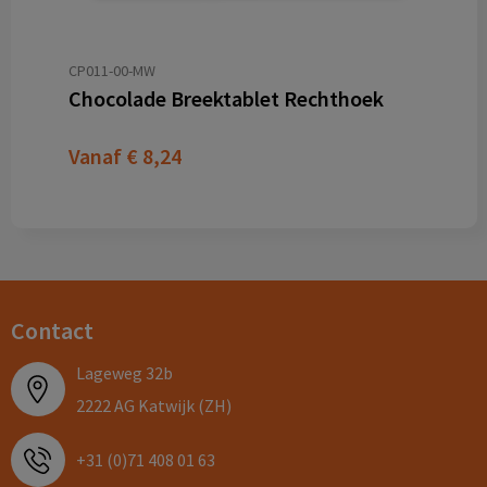
CP011-00-MW
Chocolade Breektablet Rechthoek
Vanaf
€ 8,24
Contact
Lageweg 32b
2222 AG Katwijk (ZH)
+31 (0)71 408 01 63