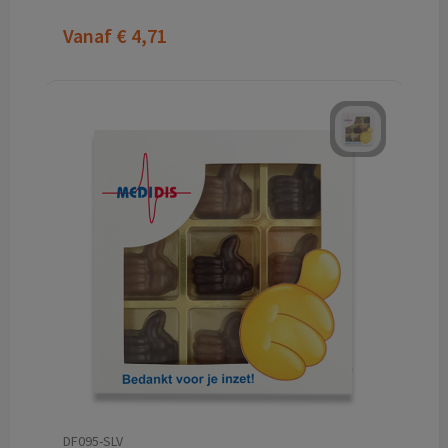
Vanaf
€ 4,71
DF095-SLV