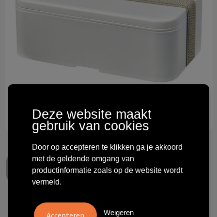
Technologie & gadgets
Themageschenken
Overig
Deze website maakt
gebruik van cookies
Door op accepteren te klikken ga je akkoord
met de geldende omgang van
productinformatie zoals op de website wordt
vermeld.
MIYO Renew 700 ml
Weigeren