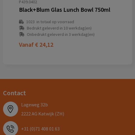
P439.0402
Black+Blum Glas Lunch Bowl 750ml
1023
in totaal op voorraad
Bedrukt geleverd in 10 werkdag(en)
Onbedrukt geleverd in 3 werkdag(en)
Vanaf
€ 24,12
Contact
Lageweg 32b
2222 AG Katwijk (ZH)
+31 (0)71 408 01 63