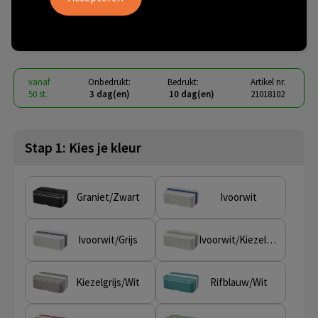
enkellaagse lunchbox
€ 5,66
vanaf
excl. btw -
bekijk staffel
vanaf
Onbedrukt:
Bedrukt:
Artikel nr.
50 st.
3 dag(en)
10 dag(en)
21018102
Stap 1: Kies je kleur
Graniet/Zwart
Ivoorwit
Ivoorwit/Grijs
Ivoorwit/Kiezelgrijs
Kiezelgrijs/Wit
Rifblauw/Wit