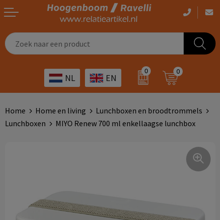
Casual kleding
Tassen bedrukken
Zorg
Drinkwaren
0
0
NL
EN
Werkkleding
Outdoor artikelen bedrukken
Transport
Giveaways
Sportkleding
Giveaways bedrukken
Horeca
Outdoor
Home
Home en living
Lunchboxen en broodtrommels
Lunchboxen
MIYO Renew 700 ml enkellaagse lunchbox
Overig
ICT
Home & living
Kunst & cultuur
Tassen
Kinderopvang
Office
Landbouw
Schrijfwaren