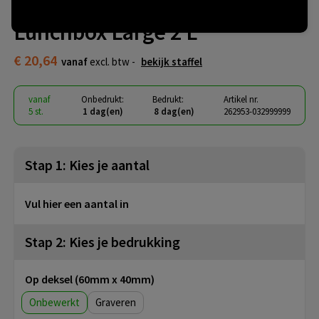
Brabantia Make & Take Bento
Lunchbox Large 2 L
€ 20,64
vanaf
excl. btw -
bekijk staffel
vanaf
Onbedrukt:
Bedrukt:
Artikel nr.
5 st.
1 dag(en)
8 dag(en)
262953-032999999
Stap 1: Kies je aantal
Vul hier een aantal in
Stap 2: Kies je bedrukking
Op deksel (60mm x 40mm)
Onbewerkt
Graveren