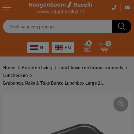
Casual kleding
Tassen bedrukken
Zorg
Drinkwaren
0
0
NL
EN
Werkkleding
Outdoor artikelen bedrukken
Transport
Giveaways
Sportkleding
Giveaways bedrukken
Horeca
Outdoor
Home
Home en living
Lunchboxen en broodtrommels
Lunchboxen
Overig
ICT
Home & living
Brabantia Make & Take Bento Lunchbox Large 2 L
Kunst & cultuur
Tassen
Kinderopvang
Office
Landbouw
Schrijfwaren