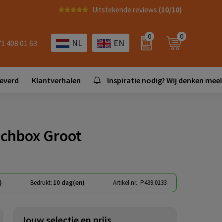
Uitstekende reviews
(10/10)
0
0
NL
EN
71 408 01 63
leverd
Klantverhalen
Inspiratie nodig? Wij denken mee!
chbox Groot
)
Bedrukt:
10 dag(en)
Artikel nr.
P439.0133
Jouw selectie en prijs