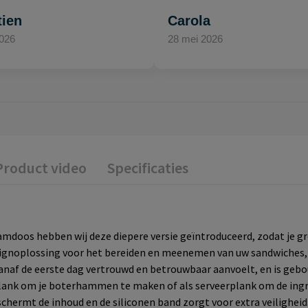
tien
Carola
2026
28 mei 2026
Product video
Specificaties
mdoos hebben wij deze diepere versie geïntroduceerd, zodat je gr
esignoplossing voor het bereiden en meenemen van uw sandwiches, 
 vanaf de eerste dag vertrouwd en betrouwbaar aanvoelt, en is ge
plank om je boterhammen te maken of als serveerplank om de ingre
schermt de inhoud en de siliconen band zorgt voor extra veiligheid