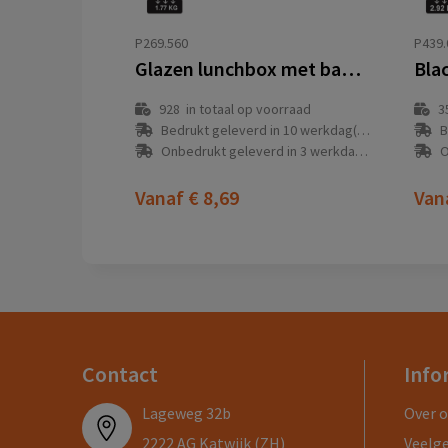
P269.560
P439.
Glazen lunchbox met bamboe deksel
928
in totaal op voorraad
3
Bedrukt geleverd in 10 werkdag(en)
B
Onbedrukt geleverd in 3 werkdag(en)
O
Vanaf
€ 8,69
Van
Contact
Info
Lageweg 32b
Over 
2222 AG Katwijk (ZH)
Veelg