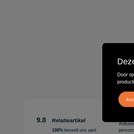
Deze
Door op
product
"Erg te
Hoogenb
9.8
Relatieartikel
Artikel
100%
beveelt ons aan!
persoonl