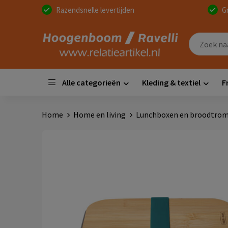
Razendsnelle levertijden
G
Alle categorieën
Kleding & textiel
F
Home
Home en living
Lunchboxen en broodtro