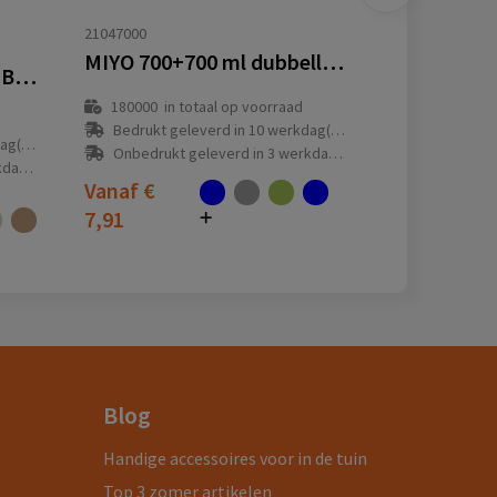
21047000
MIYO 700+700 ml dubbellaagse lunchbox
Black+Blum Glas Lunch Bowl 750ml
180000
in totaal op voorraad
Bedrukt geleverd in 10 werkdag(en)
(en)
Onbedrukt geleverd in 3 werkdag(en)
(en)
Vanaf
€
7,91
Blog
Handige accessoires voor in de tuin
Top 3 zomer artikelen