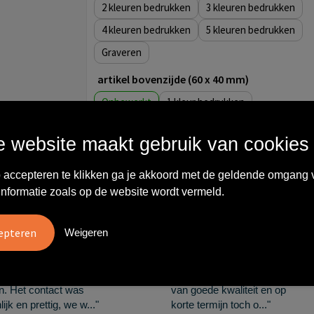
2
3
4
5
Graveren
artikel bovenzijde (60 x 40 mm)
Onbewerkt
1
2
3
 website maakt gebruik van cookies
4
5
 accepteren te klikken ga je akkoord met de geldende omgang 
informatie zoals op de website wordt vermeld.
Wat anderen zeggen
Weigeren
vreden over
"Ze denken in oplossingen.
10
oom/Ravelli Relatie
De bestelde artikelen waren
en. Het contact was
van goede kwaliteit en op
ijk en prettig, we w..."
korte termijn toch o..."