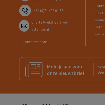
Conta
+31 (0)71 408 01 63
Links
Nieuw
offerte@relatieartikel-
Retou
attentie.nl
KvK n
Contacteer ons
Meld je aan voor
Schr
onze nieuwsbrief
één 