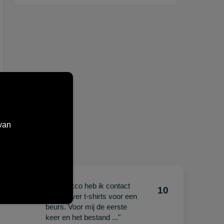
van
"Met Jacco heb ik contact
10
10
gehad over t-shirts voor een
beurs. Voor mij de eerste
keer en het bestand ..."