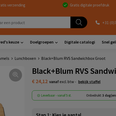
ratis verzending
Gratis digitale proefdruk
+31 (0)
red's keuze
Doelgroepen
Digitale catalogi
Snel ge
mmels
Lunchboxen
Black+Blum RVS Sandwichbox Groot
Black+Blum RVS Sandwi
€ 24,12
vanaf
excl. btw -
bekijk staffel
Leverbaar
-
vanaf
5 st.
Onbedrukt:
3 dag(en
Stap 1: Kies je aantal