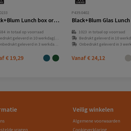
0233
P439.0402
Black+Blum Lunch box origineel
584
in totaal op voorraad
1023
in totaal op voorraad
edrukt geleverd in 10 werkdag(en)
Bedrukt geleverd in 10 werkdag
nbedrukt geleverd in 3 werkdag(en)
Onbedrukt geleverd in 3 werkdag
af
€ 19,29
Vanaf
€ 24,12
rmatie
Veilig winkelen
ons
Algemene voorwaarden
estelde vragen
Cookieverklaring